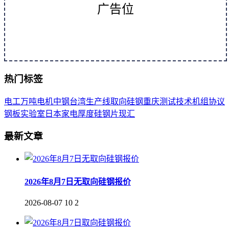
广告位
热门标签
电工
万吨
电机
中钢
台湾
生产线
取向
硅钢
重庆
测试
技术
机组
协议
钢板
实验室
日本
家电
厚度
硅钢片
现汇
最新文章
2026年8月7日无取向硅钢报价
2026-08-07
10
2