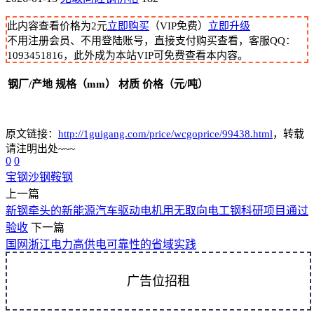
此内容查看价格为
2
元
立即购买
（VIP免费）
立即升级
不用注册会员、不用登陆账号，直接支付购买查看，客服QQ：
1093451816，此外成为本站VIP可免费查看本内容。
钢厂/产地
规格（mm）
材质
价格（元/吨）
原文链接：
http://1guigang.com/price/wcgoprice/99438.html
，转载
请注明出处~~~
0
0
宝钢
沙钢
鞍钢
上一篇
新钢牵头的新能源汽车驱动电机用无取向电工钢科研项目通过
验收
下一篇
国网浙江电力高供电可靠性的省域实践
广告位招租