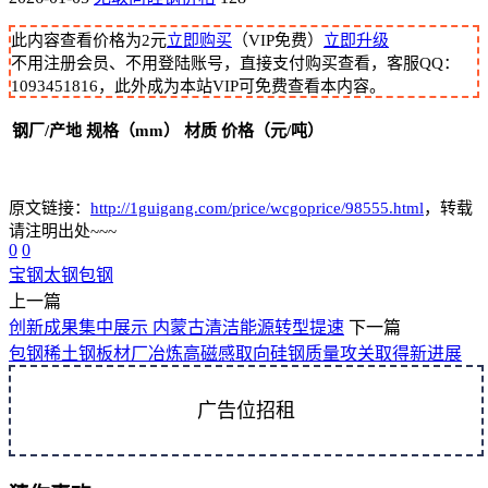
此内容查看价格为
2
元
立即购买
（VIP免费）
立即升级
不用注册会员、不用登陆账号，直接支付购买查看，客服QQ：
1093451816，此外成为本站VIP可免费查看本内容。
钢厂/产地
规格（mm）
材质
价格（元/吨）
原文链接：
http://1guigang.com/price/wcgoprice/98555.html
，转载
请注明出处~~~
0
0
宝钢
太钢
包钢
上一篇
创新成果集中展示 内蒙古清洁能源转型提速
下一篇
包钢稀土钢板材厂冶炼高磁感取向硅钢质量攻关取得新进展
广告位招租