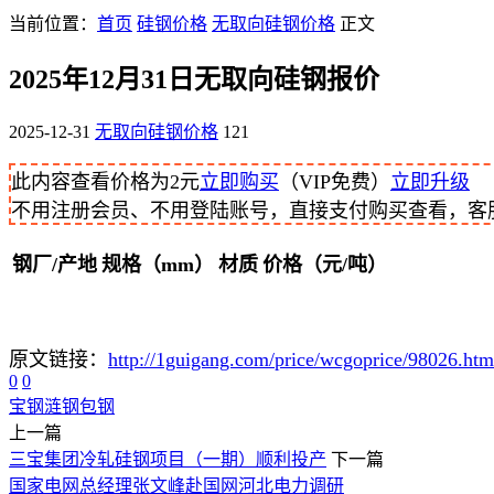
当前位置：
首页
硅钢价格
无取向硅钢价格
正文
2025年12月31日无取向硅钢报价
2025-12-31
无取向硅钢价格
121
此内容查看价格为
2
元
立即购买
（VIP免费）
立即升级
不用注册会员、不用登陆账号，直接支付购买查看，客服QQ
钢厂/产地
规格（mm）
材质
价格（元/吨）
原文链接：
http://1guigang.com/price/wcgoprice/98026.htm
0
0
宝钢
涟钢
包钢
上一篇
三宝集团冷轧硅钢项目（一期）顺利投产
下一篇
国家电网总经理张文峰赴国网河北电力调研