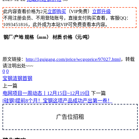
此内容查看价格为
2
元
立即购买
（VIP免费）
立即升级
不用注册会员、不用登陆账号，直接支付购买查看，客服QQ：
1093451816，此外成为本站VIP可免费查看本内容。
钢厂/产地
规格（mm）
材质
价格（元/吨）
原文链接：
http://1guigang.com/price/wcgoprice/97027.html
，转载
请注明出处~~~
0
0
宝钢
涟钢
首钢
上一篇
电网项目一周动态丨12月15日~12月19日
下一篇
[硅钢]提前8个月！宝钢这项产品成功产出第一卷！
广告位招租