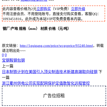
此内容查看价格为
2
元
立即购买
（VIP免费）
立即升级
不用注册会员、不用登陆账号，直接支付购买查看，客服QQ：
1093451816，此外成为本站VIP可免费查看本内容。
钢厂/产地
规格（mm）
材质
价格（元/吨）
原文链接：
http://1guigang.com/price/wcgoprice/93240.html
，转载
请注明出处~~~
0
0
宝钢
鞍钢
包钢
上一篇
日本制铁计划在美国引入顶尖制造技术新建高端取向硅钢
下
一篇
浙江衢州供电公司实现配网保护定值数智化远程管控
广告位招租