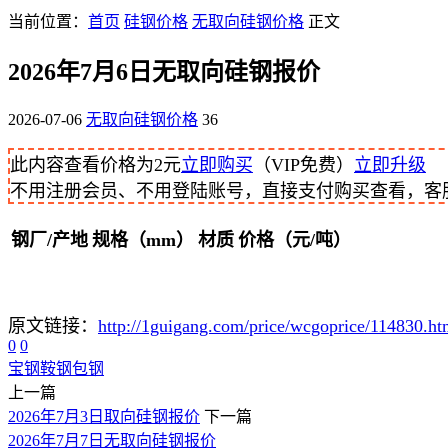
当前位置：
首页
硅钢价格
无取向硅钢价格
正文
2026年7月6日无取向硅钢报价
2026-07-06
无取向硅钢价格
36
此内容查看价格为
2
元
立即购买
（VIP免费）
立即升级
不用注册会员、不用登陆账号，直接支付购买查看，客服QQ
钢厂/产地
规格（mm）
材质
价格（元/吨）
原文链接：
http://1guigang.com/price/wcgoprice/114830.ht
0
0
宝钢
鞍钢
包钢
上一篇
2026年7月3日取向硅钢报价
下一篇
2026年7月7日无取向硅钢报价