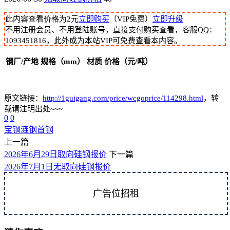
此内容查看价格为
2
元
立即购买
（VIP免费）
立即升级
不用注册会员、不用登陆账号，直接支付购买查看，客服QQ：
1093451816，此外成为本站VIP可免费查看本内容。
钢厂/产地
规格（mm）
材质
价格（元/吨）
原文链接：
http://1guigang.com/price/wcgoprice/114298.html
，转
载请注明出处~~~
0
0
宝钢
涟钢
首钢
上一篇
2026年6月29日取向硅钢报价
下一篇
2026年7月1日无取向硅钢报价
广告位招租