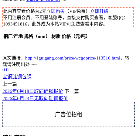
此内容查看价格为
2
元
立即购买
（VIP免费）
立即升级
不用注册会员、不用登陆账号，直接支付购买查看，客服QQ：
1093451816，此外成为本站VIP可免费查看本内容。
钢厂/产地
规格（mm）
材质
价格（元/吨）
原文链接：
http://1guigang.com/price/wcgoprice/113516.html
，转
载请注明出处~~~
0
0
宝钢
涟钢
包钢
上一篇
2026年6月18日取向硅钢报价
下一篇
2026年6月23日无取向硅钢报价
广告位招租