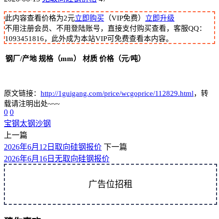
此内容查看价格为
2
元
立即购买
（VIP免费）
立即升级
不用注册会员、不用登陆账号，直接支付购买查看，客服QQ：
1093451816，此外成为本站VIP可免费查看本内容。
钢厂/产地
规格（mm）
材质
价格（元/吨）
原文链接：
http://1guigang.com/price/wcgoprice/112829.html
，转
载请注明出处~~~
0
0
宝钢
太钢
沙钢
上一篇
2026年6月12日取向硅钢报价
下一篇
2026年6月16日无取向硅钢报价
广告位招租