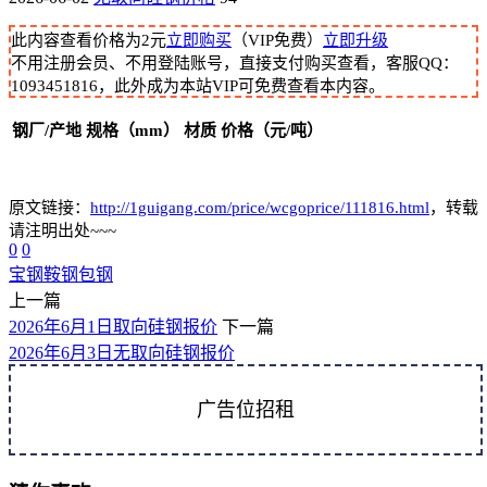
此内容查看价格为
2
元
立即购买
（VIP免费）
立即升级
不用注册会员、不用登陆账号，直接支付购买查看，客服QQ：
1093451816，此外成为本站VIP可免费查看本内容。
钢厂/产地
规格（mm）
材质
价格（元/吨）
原文链接：
http://1guigang.com/price/wcgoprice/111816.html
，转载
请注明出处~~~
0
0
宝钢
鞍钢
包钢
上一篇
2026年6月1日取向硅钢报价
下一篇
2026年6月3日无取向硅钢报价
广告位招租