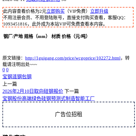
此内容查看价格为
2
元
立即购买
（VIP免费）
立即升级
不用注册会员、不用登陆账号，直接支付购买查看，客服QQ：
1093451816，此外成为本站VIP可免费查看本内容。
钢厂/产地
规格（mm）
材质
价格（元/吨）
原文链接：
http://1guigang.com/price/wcgoprice/102272.html
，转
载请注明出处~~~
0
0
宝钢
涟钢
包钢
上一篇
2026年2月10日取向硅钢报价
下一篇
宝钢股份高端绿色硅钢预测式制造智能工厂
广告位招租