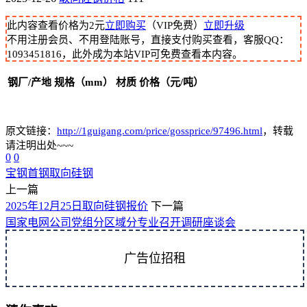
此内容查看价格为
2
元
立即购买
（VIP免费）
立即升级
不用注册会员、不用登陆账号，直接支付购买查看，客服QQ：
1093451816，此外成为本站VIP可免费查看本内容。
钢厂/产地
规格（mm）
材质
价格（元/吨）
原文链接：
http://1guigang.com/price/gossprice/97496.html
，转载
请注明出处~~~
0
0
宝钢
首钢
取向硅钢
上一篇
2025年12月25日取向硅钢报价
下一篇
国家电网公司党组分区域分专业召开调研座谈会
广告位招租