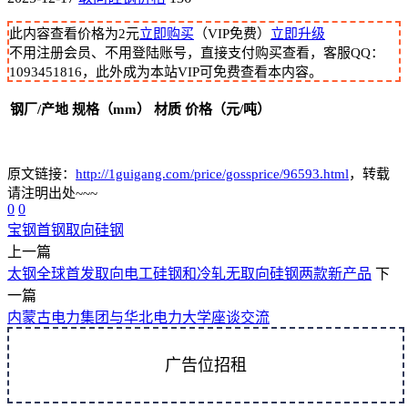
此内容查看价格为
2
元
立即购买
（VIP免费）
立即升级
不用注册会员、不用登陆账号，直接支付购买查看，客服QQ：
1093451816，此外成为本站VIP可免费查看本内容。
钢厂/产地
规格（mm）
材质
价格（元/吨）
原文链接：
http://1guigang.com/price/gossprice/96593.html
，转载
请注明出处~~~
0
0
宝钢
首钢
取向硅钢
上一篇
太钢全球首发取向电工硅钢和冷轧无取向硅钢两款新产品
下
一篇
内蒙古电力集团与华北电力大学座谈交流
广告位招租