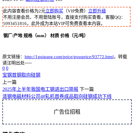
此内容查看价格为
2
元
立即购买
（VIP免费）
立即升级
不用注册会员、不用登陆账号，直接支付购买查看，客服QQ：
1093451816，此外成为本站VIP可免费查看本内容。
钢厂/产地
规格（mm）
材质
价格（元/吨）
原文链接：
http://1guigang.com/price/gossprice/93772.html
，转载
请注明出处~~~
0
0
宝钢
首钢
取向硅钢
上一篇
2025年上半年我国电工钢进出口简报
下一篇
涟钢电磁材料公司4#轧机首卷成品取向硅钢成功下线
广告位招租