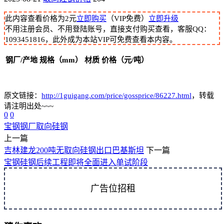
此内容查看价格为
2
元
立即购买
（VIP免费）
立即升级
不用注册会员、不用登陆账号，直接支付购买查看，客服QQ：
1093451816，此外成为本站VIP可免费查看本内容。
钢厂/产地
规格（mm）
材质
价格（元/吨）
原文链接：
http://1guigang.com/price/gossprice/86227.html
，转载
请注明出处~~~
0
0
宝钢
钢厂
取向硅钢
上一篇
吉林建龙200吨无取向硅钢出口巴基斯坦
下一篇
宝钢硅钢后续工程即将全面进入单试阶段
广告位招租