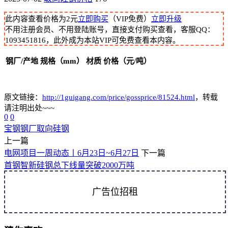
此内容查看价格为
2
元
立即购买
（VIP免费）
立即升级
不用注册会员、不用登陆账号，直接支付购买查看，客服QQ：
1093451816，此外成为本站VIP可免费查看本内容。
钢厂/产地
规格（mm）
材质
价格（元/吨）
原文链接：
http://1guigang.com/price/gossprice/81524.html
，转载
请注明出处~~~
0
0
宝钢
钢厂
取向硅钢
上一篇
电网项目一周动态丨6月23日~6月27日
下一篇
首钢智新硅钢总下线量突破2000万吨
广告位招租