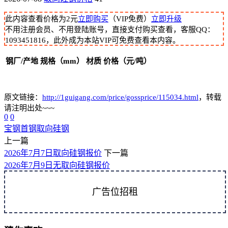
此内容查看价格为
2
元
立即购买
（VIP免费）
立即升级
不用注册会员、不用登陆账号，直接支付购买查看，客服QQ：
1093451816，此外成为本站VIP可免费查看本内容。
钢厂/产地
规格（mm）
材质
价格（元/吨）
原文链接：
http://1guigang.com/price/gossprice/115034.html
，转载
请注明出处~~~
0
0
宝钢
首钢
取向硅钢
上一篇
2026年7月7日取向硅钢报价
下一篇
2026年7月9日无取向硅钢报价
广告位招租