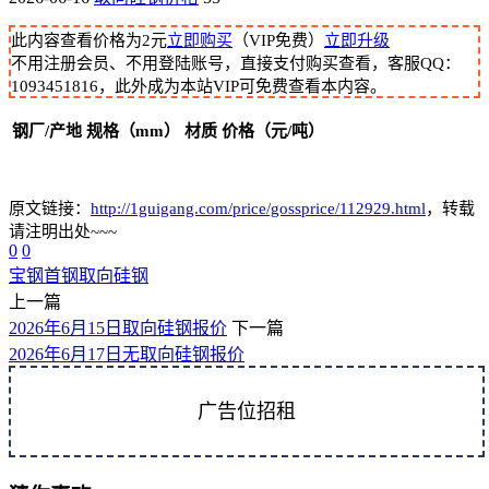
此内容查看价格为
2
元
立即购买
（VIP免费）
立即升级
不用注册会员、不用登陆账号，直接支付购买查看，客服QQ：
1093451816，此外成为本站VIP可免费查看本内容。
钢厂/产地
规格（mm）
材质
价格（元/吨）
原文链接：
http://1guigang.com/price/gossprice/112929.html
，转载
请注明出处~~~
0
0
宝钢
首钢
取向硅钢
上一篇
2026年6月15日取向硅钢报价
下一篇
2026年6月17日无取向硅钢报价
广告位招租