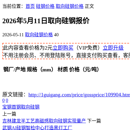
当前位置：
首页
硅钢价格
取向硅钢价格
正文
2026年5月11日取向硅钢报价
2026-05-11
取向硅钢价格
40
此内容查看价格为
2
元
立即购买
（VIP免费）
立即升级
不用注册会员、不用登陆账号，直接支付购买查看，客服QQ
钢厂/产地
规格（mm）
材质
价格（元/吨）
原文链接：
http://1guigang.com/price/gossprice/109904.htm
0
0
宝钢
首钢
取向硅钢
上一篇
吉林建龙半工艺高磁感取向硅钢实现量产
下一篇
武钢AI硅钢智检中心打造黑灯工厂