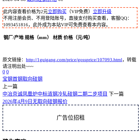
此内容查看价格为
2
元
立即购买
（VIP免费）
立即升级
不用注册会员、不用登陆账号，直接支付购买查看，客服QQ：
1093451816，此外成为本站VIP可免费查看本内容。
钢厂/产地
规格（mm）
材质
价格（元/吨）
原文链接：
http://1guigang.com/price/gossprice/107093.html
，转载
请注明出处~~~
0
0
宝钢
首钢
取向硅钢
上一篇
中冶京诚凤凰炉中标涟钢冷轧硅钢二期二步项目
下一篇
2026年4月9日无取向硅钢报价
广告位招租