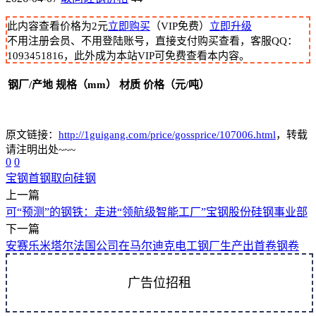
此内容查看价格为
2
元
立即购买
（VIP免费）
立即升级
不用注册会员、不用登陆账号，直接支付购买查看，客服QQ：
1093451816，此外成为本站VIP可免费查看本内容。
钢厂/产地
规格（mm）
材质
价格（元/吨）
原文链接：
http://1guigang.com/price/gossprice/107006.html
，转载
请注明出处~~~
0
0
宝钢
首钢
取向硅钢
上一篇
可“预测”的钢铁：走进“领航级智能工厂”宝钢股份硅钢事业部
下一篇
安赛乐米塔尔法国公司在马尔迪克电工钢厂生产出首卷钢卷
广告位招租