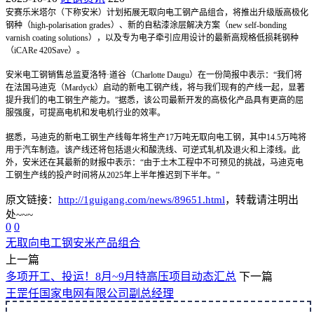
安赛乐米塔尔（下称安米）计划拓展无取向电工钢产品组合，将推出升级版高极化
钢种（high-polarisation grades）、新的自粘漆涂层解决方案（new self-bonding
varnish coating solutions），以及专为电子牵引应用设计的最新高规格低损耗钢种
（iCARe 420Save）。
安米电工钢销售总监夏洛特·道谷（Charlotte Daugu）在一份简报中表示：“我们将
在法国马迪克（Mardyck）启动的新电工钢产线，将与我们现有的产线一起，显著
提升我们的电工钢生产能力。”据悉，该公司最新开发的高极化产品具有更高的屈
服强度，可提高电机和发电机行业的效率。
据悉，马迪克的新电工钢生产线每年将生产17万吨无取向电工钢，其中14.5万吨将
用于汽车制造。该产线还将包括退火和酸洗线、可逆式轧机及退火和上漆线。此
外，安米还在其最新的财报中表示：“由于土木工程中不可预见的挑战，马迪克电
工钢生产线的投产时间将从2025年上半年推迟到下半年。”
原文链接：
http://1guigang.com/news/89651.html
，转载请注明出
处~~~
0
0
无取向电工钢
安米
产品组合
上一篇
多项开工、投运！8月~9月特高压项目动态汇总
下一篇
王罡任国家电网有限公司副总经理