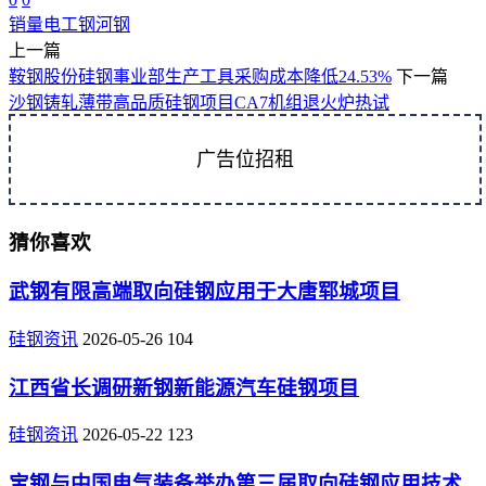
销量
电工钢
河钢
上一篇
鞍钢股份硅钢事业部生产工具采购成本降低24.53%
下一篇
沙钢铸轧薄带高品质硅钢项目CA7机组退火炉热试
广告位招租
猜你喜欢
武钢有限高端取向硅钢应用于大唐郓城项目
硅钢资讯
2026-05-26
104
江西省长调研新钢新能源汽车硅钢项目
硅钢资讯
2026-05-22
123
宝钢与中国电气装备举办第三届取向硅钢应用技术