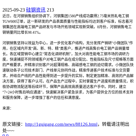
2025-09-23
硅钢资讯
213
近日，在河钢销售组织协调下，河钢集团1580产线成功赢得2.75毫米热轧电工钢
TGW600订单，这一新研发的产品表面质量与性能指标均达到客户标准，标志着河
钢集团在高端电工钢产品研发与市场开拓领域实现新突破。8月份，河钢销售电工
钢销量同比增长98.41%。
河钢销售坚持以效益为中心，进一步优化客户结构，充分发挥产销研“小微团队”作
用，在区域内开发“高、新、特、精”类客户，推进产线高售价电工钢产品销量增
长。各区域营销中心建立“常态化调研机制”，加大对高性能电工钢市场的调研力
度，快速捕捉不同领域客户对电工钢产品在成分配比、性能指标及尺寸规格等方面
的严格要求，并精准识别客户对超薄规格、高磁感电工钢的迫切需求。小微团队快
速联动各子公司技术部门、产线单元协同作战，精准传递客户技术标准与交货要
求，并结合产线的产品性能得到进一步提升的实际，制定更加精准、高效的产品解
决方案，获得了客户认可。在产品生产过程中，实时掌握生产进度和质量情况，积
极协调物流配送等后续环节，保障产品高效高质量送达客户手中。同时，建立
“7×24小时售后响应通道”，快速解决客户紧急诉求，为客户提供全方位的技术支持
和服务保障，进一步增强了客户的信任和满意度。
来源：
原文链接：
http://1guigang.com/news/88126.html
，转载请注明出
处~~~
0
0