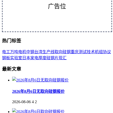
广告位
热门标签
电工
万吨
电机
中钢
台湾
生产线
取向
硅钢
重庆
测试
技术
机组
协议
钢板
实验室
日本
家电
厚度
硅钢片
现汇
最新文章
2026年8月6日无取向硅钢报价
2026-08-06
4
2