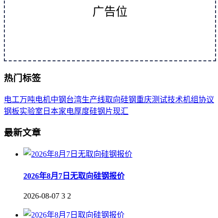
广告位
热门标签
电工
万吨
电机
中钢
台湾
生产线
取向
硅钢
重庆
测试
技术
机组
协议
钢板
实验室
日本
家电
厚度
硅钢片
现汇
最新文章
2026年8月7日无取向硅钢报价
2026-08-07
3
2