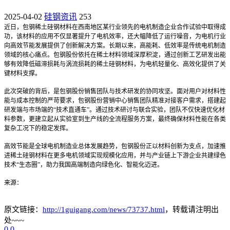
2025-04-02
硅钢资讯
253
近日，包钢稀土硅钢材料在西南地区某行业领先的电机制造企业合作试验中取得成
功，该材料的应用不仅显著提升了电机效率，还大幅降低了运行噪音，为电机行业
向高效节能发展提供了创新解决方案。长期以来，高能耗、低效率是传统电机制造
领域的核心痛点。包钢股份依托在稀土材料领域深厚积淀，通过创新工艺研发出能
够有效降低磁滞损耗与涡流损耗的稀土硅钢材料，为电机轻量化、高效化提供了关
键材料支撑。
此次突破的背后，是包钢股份销售团队与技术研发的协同攻坚。面对用户对材料性
能与成本控制的严苛要求，包钢股份营销中心销售团队精准对接客户需求，搭建起
研发端与市场端的“技术直通车”。通过技术研讨与联合实验，团队不仅快速优化材
料参数，更建立起从实验室到生产线的全流程服务方案，最终确保材料性能在各类
复杂工况下的稳定发挥。
高效节能是全球电机制造业总体发展趋势，包钢股份正以材料创新为支点，加速推
进稀土硅钢材料在更多电机领域实现规模化应用，并与产业链上下游企业共建绿色
技术“生态圈”，助力我国高端制造向绿色化、智能化迈进。
来源：
原文链接：
http://1guigang.com/news/73737.html
，转载请注明出
处~~~
0
0