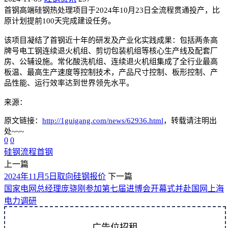
首钢高端硅钢热处理项目于2024年10月23日全流程贯通投产，比
原计划提前100天完成建设任务。
该项目凝结了首钢近十年的研发及产业化实践成果：包括两条高
牌号电工钢连续退火机组、剪切包装机组等核心生产线及配套厂
房、公辅设施。常化酸洗机组、连续退火机组集成了全行业最高
板温、最高生产速度等控制技术，产品尺寸控制、板形控制、产
品性能、运行效率达到世界领先水平。
来源：
原文链接：
http://1guigang.com/news/62936.html
，转载请注明出
处~~~
0
0
硅钢
流程
首钢
上一篇
2024年11月5日取向硅钢报价
下一篇
国家电网总经理庞骁刚参加第七届进博会开幕式并赴国网上海
电力调研
广告位招租