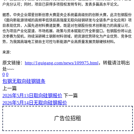
户充分认可；同时，项目已获得多项授权发明专利，发表多篇高水平论文。
据悉，中央企业熠星创新创意大赛是央企系统最高级别的创新大赛，此次包钢股份
《面向新能源领域的高频率低铁损高强度无取向硅钢研发与全链条产业化应用》项
目表现优异，入围先进材料赛道复赛，既是对包钢股份技术创新能力的高度认可，
也为项目产业化提速、市场拓展、政策与资本赋能打开全新窗口。包钢股份将以此
次参赛为契机，持续深耕稀土钢新材料领域，把资源优势转化为产业优势、竞争优
势，为我国高端电工钢自主可控与新能源产业高质量发展贡献硬核材料。
来源：
原文链接：
http://1guigang.com/news/109975.html
，转载请注明出
处~~~
0
0
包钢
无取向硅钢
链条
上一篇
2026年5月13日取向硅钢报价
下一篇
2026年5月14日无取向硅钢报价
广告位招租