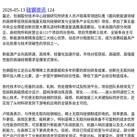
2026-05-13
硅钢资讯
124
最近，包钢股份技术中心硅钢研究所研发人员卢晓禹带领团队携《面向新能源领域
的高频率低铁损高强度无取向硅钢研发与全链条产业化应用》项目，参加了第五届
中央企业熠星创新创意大赛先进材料赛道复选路演成都站，与来自国内部分央国
企、高校院所和民营企业123个项目同台答辩。项目凭借稀土技术、全链条自主可
控、新能源场景精准适配三大核心优势，动态评分稳居前三名，成为该赛段最具产
业化前景与技术突破性的项目之一。
新能源产业向高转速、高效率、轻量化加速升级，市场对低铁损、高磁感、高强度
性能的高端硅钢需求呈爆发式增长。
包钢股份立足白云鄂博稀土资源禀赋和多年积累的原创研发成果，创新在无取向硅
钢中加入稀土元素，进一步提升钢种的综合性能、降低下游产业综合制造成本。
依托技术中心完善的冶炼、轧制、热处理等中试及检测平台，项目团队系统攻克了
低损耗高磁感成分设计、超纯净钢冶炼连铸、常化——冷轧——退火协同调控三大
核心技术。不仅使无取向硅钢的铁损、磁感、机械强度三大关键指标同步优化，还
实现了从材料研发到下游电机应用的全链条自主可控。
卢晓禹表示，与传统无取向硅钢相比，稀土无取向硅钢制成的电机，效率更高、温
升更低、高效区更宽、能耗更少。特别是稀土无取向硅钢具备不可复制的成本优势
与性能协同优势，可显著提升新能源汽车续航能力、机器人响应速度以及无人机续
航能力，在高频工况下更具竞争力。目前，项目已完成实验室与中试验证，部分牌
号产品已应用于工业电机制造并完成相关测试，性能达标、效果突出，获得下游客