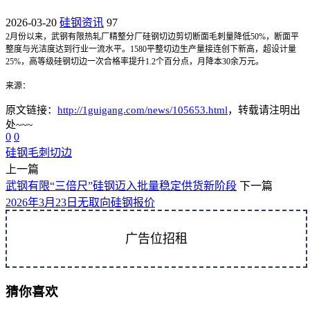
2026-03-20
硅钢资讯
97
2
月份以来，武钢有限热轧厂精整分厂硅钢切边剪切断面毛刺量降低50%，断面平
整度与光洁度达到行业一流水平。1580平整切边生产量接连创下新高，超设计量
25%，高等级硅钢切边一次合格率提升1.2个百分点，月降本30余万元。
来源：
原文链接：
http://1guigang.com/news/105653.html
，转载请注明出
处~~~
0
0
硅钢
毛刺
切边
上一篇
武钢有限“三倍尺”硅钢迈入批量稳定供货新阶段
下一篇
2026年3月23日无取向硅钢报价
广告位招租
猜你喜欢