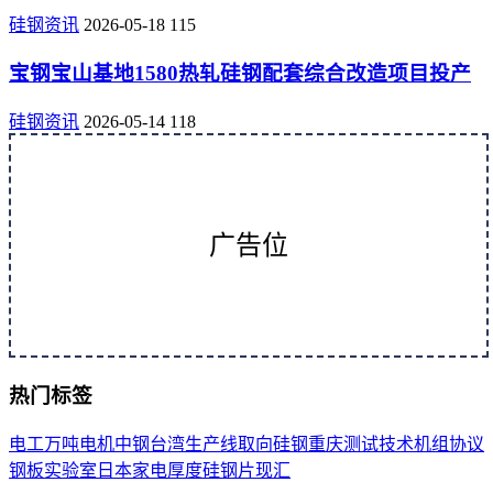
硅钢资讯
2026-05-18
115
宝钢宝山基地1580热轧硅钢配套综合改造项目投产
硅钢资讯
2026-05-14
118
广告位
热门标签
电工
万吨
电机
中钢
台湾
生产线
取向
硅钢
重庆
测试
技术
机组
协议
钢板
实验室
日本
家电
厚度
硅钢片
现汇