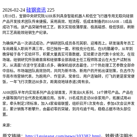
2026-02-24
硅钢资讯
225
1
月19日，宝钢中央研究院AHR系列具身智能机器人和低空飞行器专用无取向硅钢
产品开发技术团队传来捷报。采用高效、短流程、低成本制备的B10AHR – 1成品
成功下线。该产品突破传统工艺，首次实现极薄厚度、极高磁感、极低铁损，刷新
同工艺高能效硅钢生产纪录。
为确保产品一次调试成功，产销研团队成员各司其职、迎难而上。研发端青年员工
车尚峰虽入职尚不满三年，但已独挡一面，积极充分在前。在8月酷暑中，从早到
晚穿梭于各个实验环节，积累大量真实可靠数据，实验累计迭代数十余轮次。在现
场端，硅钢研究所张峰首席和硅钢事业部高级主任工程师陈凌云在大生产试制当
天，从清晨7点坚守至凌晨1点多，确保机组状态最佳，37个热处理工艺参数全部命
中目标。市场端团队高效协同，共同为新市场、新用户的开拓出谋划策，仇吉作为
华南市场营销代表，为跑用户、作宣讲，常单位、用户连轴转，打飞的更是家常便
饭，一年飞行次数达80多次，距离绕地球赤道2周有余。
AHR
团队半年内实现系列产品全球首发，开发出6大系列、14个牌号产品。产品在
大疆等国内行业代表处拓展应用。当年，19名成员走访60余家用户，拓展试用40
家，牵头制定2项标准，加入4家省级联盟，组织召开1次发布会，参加4次会议并发
言，累计销售不断攀升，由最初零的突破，到月均逾千吨，稳稳占据市场头部位
置。
来源：
原文链接：
http://1guigang.com/news/103382.html
，转载请注明出