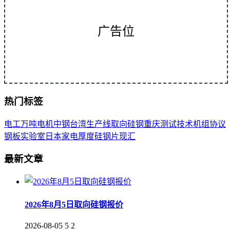
广告位
热门标签
电工
万吨
电机
中钢
台湾
生产线
取向
硅钢
重庆
测试
技术
机组
协议
钢板
实验室
日本
家电
厚度
硅钢片
现汇
最新文章
2026年8月5日取向硅钢报价
2026-08-05
5
2