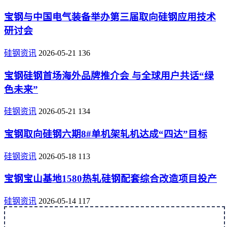
宝钢与中国电气装备举办第三届取向硅钢应用技术
研讨会
硅钢资讯
2026-05-21
136
宝钢硅钢首场海外品牌推介会 与全球用户共话“绿
色未来”
硅钢资讯
2026-05-21
134
宝钢取向硅钢六期8#单机架轧机达成“四达”目标
硅钢资讯
2026-05-18
113
宝钢宝山基地1580热轧硅钢配套综合改造项目投产
硅钢资讯
2026-05-14
117