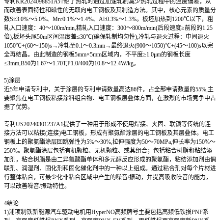
专利KR2024098851A介绍了热轧时通过加速轧制减少热轧过程中的温度偏差，从
而改善表面特性和磁性的无取向电工钢板及其制造方法。其中，核心元素的质量分
数Si:3.0%～5.0%、Mn:0.1%～1.4%、Al:0.3%～1.3%。板坯加热到1200℃以下，粗
轧入口速度：40～100m/min,精轧入口速度：300～800m/min(后段速度≥前段的1.25
倍),板坯头尾50m区间温度差≤30℃(确保轧制均匀性);冷轧与退火过程：中间退火
1050℃+(60～150)s→冷轧至0.1～0.3mm→最终退火(900～1050)℃+(45～100)s以完
全再结晶。由此制造的钢板5mm×5mm区域内，不平度≥1.0μm的钢板长度
≤3mm,B50为1.67～1.70T,P1.0/400为10.8～12.4W/kg。
5)
涂层
近5年申请专利中，关于涂层的专利申请数量高达86件，占全部申请数量的55%,主
要聚焦在电工钢板粘接涂料组合物、电工钢板层叠体方面，在激烈的市场竞争中占
据了优势。
专利US20240301237A1提供了一种用于形成不使用焊接、夹固、联锁等传统的连
接方法可以粘接(连接)电工钢板，形成有聚氨酯涂层的电工钢板及其层叠体。电工
钢板上的聚氨酯涂层回跳弹性为5%～30%,拉伸强度为50～70MPa,伸长率为150%～
250%。聚氨酯涂层包括有机颗粒、无机颗粒、或其组合；包括粘合树脂和粘结添
加剂，粘合树脂是由二异氰酸酯单体和多元醇反应形成的聚氨酯，粘结添加剂由偶
联剂、润湿剂、固化剂和固化催化剂中的一种以上组成。通过粘合剂对每个片材进
行整体粘合，可最少化非粘合区域中产生的噪音/振动，并提高吸收噪音的能力，
可以改善噪音/振动特性。
4
结论
1)
浦项制铁新能源汽车驱动电机用HyperNO高频牌号主要包括高频低铁损PNF系