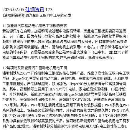
2026-02-05
硅钢资讯
173
1
浦项制铁新能源汽车用无取向电工钢的研发
1.1
新能源汽车驱动电机用电工钢板的要求
新能源汽车在启动、加速和爬坡过程中需要高转矩，因此电工钢板需要高磁通密
度。另一方面，因为在城市驾驶和高速公路驾驶中，新能源汽车的续驶里程取决于
频繁行驶里程下的电机效率,铁心损耗占电机损耗的大部分，所以需要低的高频铁
心损耗来提高续驶里程。此外，驱动电机主要采用IPM电机，由于永磁体埋在IPM
电机的转子内部，还需要高强度来防止磁体在最大速度下飞出电机。图1显示了新
能源汽车驱动电机用电工钢板的要求,包括高磁通密度、低铁损和高强度。
1.2
浦项制铁新能源汽车驱动电机用电工钢
浦项制铁从2005年开始研制电工钢板的核心战略产品，推出了高性能无取向电工钢
产品（HyperNO),主要针对电动汽车、高效电机、高效家电等应用领域。无取向电
工钢厚度越薄，产品牌号越高，铁损越低。HyperNO分为标准牌号和高频牌号两
类，其中，高频牌号主要用于HEV/EV汽车电机、家电超高效压缩机、IT/医疗设
备、叶轮机械等。新能源汽车驱动电机用HyperNO高频牌号主要包括高频低铁损
PNF系列、高强度低铁损PNX系列、高强度PNX-FY系列、更低铁损更高强度新
PNX系列。其中，PNF系列主要特点是在高频下具有较低铁损值；PNX系列在PNF
系列的基础上，保持高频低铁损的同时，具有高强度和优异的耐久性；PNX-FY系
列比PNX系列屈服强度提高了约20MPa,铁损与PNX系列相近；新PNX系列是这些
系列中具有最低铁损和最高强度的产品。浦项制铁新能源汽车驱动电机用电工钢系
列产品如图2所示。浦项制铁部分新能源汽车驱动电机用无取向电工钢性能见表1。