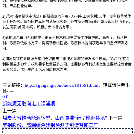
列、高强度低铁损PNX系列、高强度PNX-FY系列、更低铁损更高强度新PNX系
列，产品性能优异。
2)
近5年浦项制铁申请公开的新能源汽车用无取向电工钢专利155件，专利数量总体
呈上升趋势。除巩固在本国的竞争优势外，还在新兴市场(墨西哥和印度尼西亚)和
发达国家(美国)布局，积极扩大市场占有率。
3)
新能源汽车用无取向电工钢专利技术领域主要集中在磁性能、高强度、板形控
制、涂层及低成本方面，提高钢板磁性能、涂层技术是浦项近年来的重点研发方
向。
4)
浦项制铁在新能源汽车用无取向电工钢技术领域的研发水平较高，DWPI同族专
利数量最多13个，权利要求数量最多25项。主要核心专利技术类别主要以控制合金
元素含量、优化生产工艺及涂层技术为主。
原文链接：
http://1guigang.com/news/101591.html
，转载请注明出
处~~~
0
0
新能源
无取向电工钢
浦项
上一篇
煤炭大省推动能源转型，山西瞄准“新型能源体系”
下一篇
宝钢股份：高端绿色硅钢预测式制造智能工厂