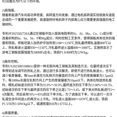
H2且露点为0℃以下的环境。
2)
高强度。
随着新能源汽车向高功率密度、高转速方向发展，通过电机高转速实现极致车速是
总成的一个重要发展趋势，高速旋转时电机转子内部离心应力需要更高强度的电工
钢材料。
专利JP2025502726A通过在钢板中加入提高电阻率的Si、Al、Mn、Cu、Cr成分和
改善织构的In、Sn、Sb、P和Mg成分，同时控制工艺条件，使得钢板具有优异的强
度和铁损。将板坯装入加热炉中加热到1100～1250℃,热轧最终精轧温度800℃以
上，热轧板退火温度850～1150℃,冷轧最终退火温度800～1000℃。实施例显示了
该电工钢板屈服强度为500MPa左右，铁损P1.0/400约为12W/kg。
3)
板形控制。
专利US20250051888A1提供一种无取向电工钢板及其制造方法，在最终道次压下
率得到适当调节的热轧之后，通过进行多次酸洗，即使不进行热轧板退火，也可以
减少板厚偏差。每5mm长度在与轧制方向垂直的方向上产生的厚度偏差为1.5μm以
下，每1000m长度在轧制方向上产生的厚度偏差为10μm以下。具体在制造热轧板
时，精轧初始道次的压下率为35.0%～50.0%,最终道次的压下率为13.00%～16.5%,
初始道次的压下率与最终道次的压下率之比是2.75～3.45。接下来对热轧板进行2～
4次酸洗，然后采用70%～95%的压下率冷轧，为了调准压下率，可以进行一次冷
轧或包含中间退火的两次以上冷轧。冷轧退火温度800～1070℃,退火后，铁损
P1.5/50为3.50W/kg以下，磁通密度B50为1.67T以上。
4)
表面质量。