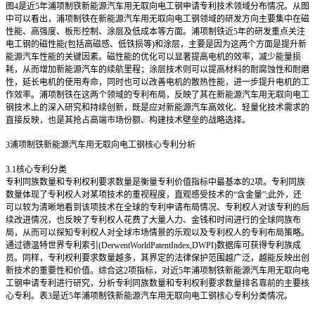
图4是近5年浦项制铁新能源汽车用无取向电工钢申请专利技术领域分布情况。从图
中可以看出，浦项制铁在新能源汽车用无取向电工钢领域的研发方向主要集中在磁
性能、高强度、板形控制、涂层及低成本等方面。浦项制铁近5年的研发重点关注
电工钢的磁性能(包括高磁感、低铁损等)和涂层，主要是因为这两个方面是提升新
能源汽车性能的关键因素。磁性能的优化可以显著提高电机的效率，减少能量损
耗，从而增加新能源汽车的续航里程；涂层技术则可以提高材料的耐腐蚀性和耐磨
性，延长电机的使用寿命，同时也可以改善电机的散热性能，进一步提升电机的工
作效率。浦项制铁在这两个领域的专利布局，反映了其在新能源汽车用无取向电工
钢技术上的深入研究和持续创新，既是应对新能源汽车高效化、轻量化技术需求的
直接反映，也是其抢占高端市场份额、构建技术壁垒的战略选择。
3
浦项制铁新能源汽车用无取向电工钢核心专利分析
3.1
核心专利分类
专利同族数量和专利权利要求数量是衡量专利价值指标中最基本的2项。专利同族
数量体现了专利权人对某项技术的重视程度，直观感受技术的“含金量”;此外，还
可以较为清晰地看到该项技术在全球的专利申请布局情况、专利权人对该专利的后
续改进情况，也反映了专利权人花费了大量人力、金钱和时间进行的全球同族布
局，从而可以探知专利权人对全球市场情景的乐观以及专利权人的专利布局策略。
通过德温特世界专利索引(DerwentWorldPatentIndex,DWPI)数据库可获得专利族成
员。同样，专利权利要求数量越多，其界定的法律保护范围越广泛，越能反映出创
新技术的重要性和价值。综合这2项指标，对近5年浦项制铁新能源汽车用无取向电
工钢申请专利进行研究，分析专利同族数量和专利权利要求数量排名靠前的主要核
心专利。表3是近5年浦项制铁新能源汽车用无取向电工钢核心专利分类情况。