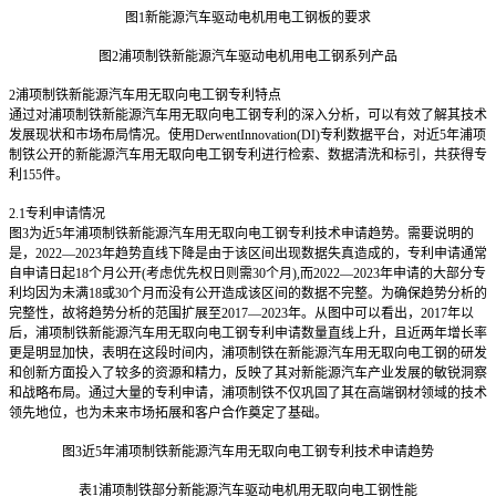
图1新能源汽车驱动电机用电工钢板的要求
图2浦项制铁新能源汽车驱动电机用电工钢系列产品
2
浦项制铁新能源汽车用无取向电工钢专利特点
通过对浦项制铁新能源汽车用无取向电工钢专利的深入分析，可以有效了解其技术
发展现状和市场布局情况。使用DerwentInnovation(DI)专利数据平台，对近5年浦项
制铁公开的新能源汽车用无取向电工钢专利进行检索、数据清洗和标引，共获得专
利155件。
2.1
专利申请情况
图3为近5年浦项制铁新能源汽车用无取向电工钢专利技术申请趋势。需要说明的
是，2022—2023年趋势直线下降是由于该区间出现数据失真造成的，专利申请通常
自申请日起18个月公开(考虑优先权日则需30个月),而2022—2023年申请的大部分专
利均因为未满18或30个月而没有公开造成该区间的数据不完整。为确保趋势分析的
完整性，故将趋势分析的范围扩展至2017—2023年。从图中可以看出，2017年以
后，浦项制铁新能源汽车用无取向电工钢专利申请数量直线上升，且近两年增长率
更是明显加快，表明在这段时间内，浦项制铁在新能源汽车用无取向电工钢的研发
和创新方面投入了较多的资源和精力，反映了其对新能源汽车产业发展的敏锐洞察
和战略布局。通过大量的专利申请，浦项制铁不仅巩固了其在高端钢材领域的技术
领先地位，也为未来市场拓展和客户合作奠定了基础。
图3近5年浦项制铁新能源汽车用无取向电工钢专利技术申请趋势
表1浦项制铁部分新能源汽车驱动电机用无取向电工钢性能