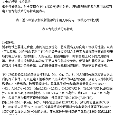
3.2
核心专利技术分析
根据排名情况，对主要核心专利(共20件)进行分析，浦项制铁新能源汽车用无取向
电工钢专利技术分布特点见表4。
表３近５年浦项制铁新能源汽车用无取向电工钢核心专利分类
表４专利技术分布特点
1)
磁性能。
浦项制铁主要通过合金元素的调控及优化工艺来提高无取向电工钢板的性能。从表
4可以看出，20件核心专利中有9件是关于通过控制合金元素含量来获得高磁性能无
取向电工钢的，如添加Si、Al等元素，提高电阻率，抑制高频工况下的涡流损耗
等。另外，通过控制热轧与冷轧工艺以及优化退火参数，促进有利晶粒取向、增大
晶粒尺寸并减少杂质析出，从而降低磁滞损耗和涡流损耗，提高钢板的磁性能。
专利JP07594592B2通过适当控制Al、Mn、Cu、Ti、S、N之间的关系以及提出退火
后的冷却条件，可以在电工钢板表面上形成致密的Al基氧化层，从而可以抑制形成
微细的AlN析出物，改善钢板磁性。具体化学成分含量(质量分数)为Si:1.5%～
4.0%、Al:0.5%～1.5%、Mn:0.05%～0.55%、C:0.005%以下、Ti:0.004%以下且0%除
外、N:0.005%以下且0%除外、S:0.005%以下且0%除外、和Cu:0.01%以下且0%除
外，余量包含Fe和不可避免的杂质，并且满足[N]≤0.005×([Al]+[Ti])、
[S]≤0.01×([Mn]+[Cu])。另外，将板坯加热到1200℃以下，热轧终轧温度800℃以
上，热轧退火温度850～1150℃,冷轧最终退火还可以包含非氧化性环境下以700～
1050℃的温度退火50～90s的步骤。非氧化性环境可以是包含5%(体积分数)以上的