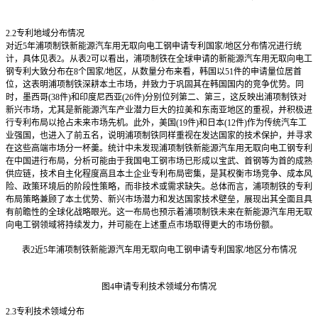
2.2
专利地域分布情况
对近5年浦项制铁新能源汽车用无取向电工钢申请专利国家/地区分布情况进行统
计，具体见表2。从表2可以看出，浦项制铁在全球申请的新能源汽车用无取向电工
钢专利大致分布在8个国家/地区，从数量分布来看，韩国以51件的申请量位居首
位，这表明浦项制铁深耕本土市场，并致力于巩固其在韩国国内的竞争优势。同
时，墨西哥(38件)和印度尼西亚(26件)分别位列第二、第三，这反映出浦项制铁对
新兴市场，尤其是新能源汽车产业潜力巨大的拉美和东南亚地区的重视，并积极进
行专利布局以抢占未来市场先机。此外，美国(19件)和日本(12件)作为传统汽车工
业强国，也进入了前五名，说明浦项制铁同样重视在发达国家的技术保护，并寻求
在这些高端市场分一杯羹。统计中未发现浦项制铁新能源汽车用无取向电工钢专利
在中国进行布局，分析可能由于我国电工钢市场已形成以宝武、首钢等为首的成熟
供应链，技术自主化程度高且本土企业专利布局密集，是其权衡市场竞争、成本风
险、政策环境后的阶段性策略，而非技术或需求缺失。总体而言，浦项制铁的专利
布局策略兼顾了本土优势、新兴市场潜力和发达国家技术壁垒，展现出其全面且具
有前瞻性的全球化战略眼光。这一布局也预示着浦项制铁未来在新能源汽车用无取
向电工钢领域将持续发力，并可能在上述重点市场取得更大的市场份额。
表2近5年浦项制铁新能源汽车用无取向电工钢申请专利国家/地区分布情况
图4申请专利技术领域分布情况
2.3
专利技术领域分布