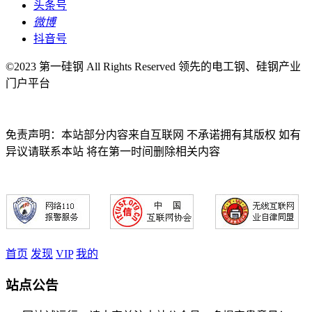
头条号
微博
抖音号
©2023 第一硅钢 All Rights Reserved 领先的电工钢、硅钢产业
门户平台
免责声明：本站部分内容来自互联网 不承诺拥有其版权 如有
异议请联系本站 将在第一时间删除相关内容
首页
发现
VIP
我的
站点公告