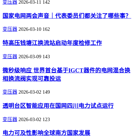
变压器
2026-03-11
142
国家电网两会声音｜代表委员们都关注了哪些事？
变压器
2026-03-10
162
特高压钱塘江换流站启动年度检修工作
变压器
2026-03-09
143
微秒级响应 世界首台基于IGCT器件的电网混合换
相换流阀实现可靠投运
变压器
2026-03-02
149
透明台区智能应用在国网四川电力试点运行
变压器
2026-03-02
123
电力可及性影响全球南方国家发展