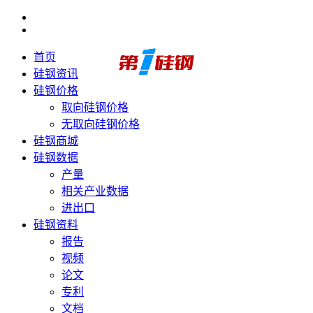
首页
硅钢资讯
硅钢价格
取向硅钢价格
无取向硅钢价格
硅钢商城
硅钢数据
产量
相关产业数据
进出口
硅钢资料
报告
视频
论文
专利
文档