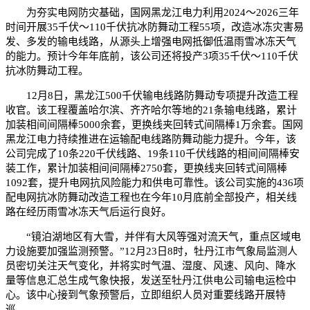
为夯实电网防灾基础，国网黑龙江电力利用2024～2026三年
时间开展35千伏～110千伏抗冰防舞动工程55项，改造冰冻灾害易
发、多发的输电线路，从源头上增强电网抵御低温雨雪冰冻天气
的能力。预计今年年底前，该公司还将投产3项35千伏～110千伏
抗冰防舞动工程。
12月8日，黑龙江500千伏输电线路防舞动专项提升改造工程
收官。该工程覆盖哈尔滨、齐齐哈尔等地的21条输电线路，累计
加装相间间隔棒5000余套，更换线夹回转式间隔棒1万余套。国网
黑龙江电力持续推进在运输配电线路防舞动能力提升。今年，该
公司完成了10条220千伏线路、19条110千伏线路的相间间隔棒安
装工作，累计加装相间间隔棒2750套，更换线夹回转式间隔棒
1092套，提升电网抗风险能力和供电可靠性。该公司实施的436项
配电网抗冰防舞动改造工程也在今年10月底前全部投产，相关线
路在经历雨雪冰冻天气后运行良好。
“镜泊湖地区有大雪，并伴有大风等强对流天气，重点区域电
力设施要加强监测预警。”12月23日8时，牡丹江市气象局监测人
员密切关注天气变化，并将实时气温、湿度、风速、风向、降水
量等信息汇总生成气象快报，发送至牡丹江供电公司输电运检中
心。该中心接到气象预警后，立即组织人员对重要线路开展特
巡。