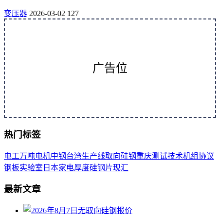
变压器
2026-03-02
127
广告位
热门标签
电工
万吨
电机
中钢
台湾
生产线
取向
硅钢
重庆
测试
技术
机组
协议
钢板
实验室
日本
家电
厚度
硅钢片
现汇
最新文章