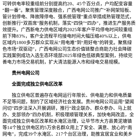
可转供电率较重组前分别提高约20、45个百分点，户均配变容量
“翻一番”。聚焦管理深度融合，广西电网公司推广“补网架短板、
管计划停电、降故障停电、强系统管理”重点举措成熟管理范式，
创新推行“双首席”服务机制，落实“四快”“四办”，推进生产服务质
效提升。广西新电力供电区域内2025年客户平均停电时间较重组
前下降83%，客户全流程平均接电时间大幅压缩40%以上，供电
区域内1800多万群众实现从“用电难”到“用好电”的转变。聚焦绿
色市场“双驱动”，广西电网公司生态价值链整合商助力社会降碳
实践案例成功入选生态环境部2025年绿色低碳典型案例，持续完
善电力市场交易机制，扩大清洁能源入市和绿电交易规模。
贵州电网公司
全面完成独立供电区改革
独立供电区普遍存在电网运行年限长、供电能力和供电质量
不足等问题，制约了区域经济社会发展。贵州电网公司运用“望闻
问切”四步法深入开展调研，推行“政企联办、群众参办、马上就
办、支部领办”四办机制，积极理顺管理关系，加快电网改造，全
面完成独立供电区改革和水淹区治理，让毕节市大方县黄泥塘镇
等14个独立供电区的5万余名群众用上了安全、满意、放心的“南
网电”，完成39个水淹区、217个台区治理，助推宜居宜业和美乡