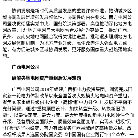
协调发展是新时代高质量发展的重要评价标准，推动城乡区
域协调发展是增强发展整体性、协调性的内在要求。南方电网公
司坚决贯彻落实党中央、国务院决策部署，高位推动深化地方电
网改革，以“地方电网与大电网融合发展”为突破口，推动广西、
贵州、云南央地电网融合取得关键性进展，推动逐步理顺地方电
网发展体制机制，为地方产业升级、民生改善注入强劲电力动
能，有力促进城乡区域协调发展，更好服务国家重大战略落地实
施。
广西电网公司
破解央地电网资产重组后发展难题
广西电网公司2019年组建广西新电力投资集团，圆满完成国
家新一轮电力体制改革以来全国首次大规模央地电网资产重组，
聚焦40家重组县级供电企业（简称“新电力县企”）发展不平衡不
充分问题，通过“重构顶层设计、加快转型升级、转换新旧动
能”，以最快速度、最大力度、最大程度推动新电力电网硬件全面
升级、经营质效全面跃升、质量效率全面变革，实现从“短板”到
“样板”的华丽蜕变，有力有效服务广西县域经济高质量发展。改
革标杆成果入选国务院国资委《中国国有企业践行“四个革命、一