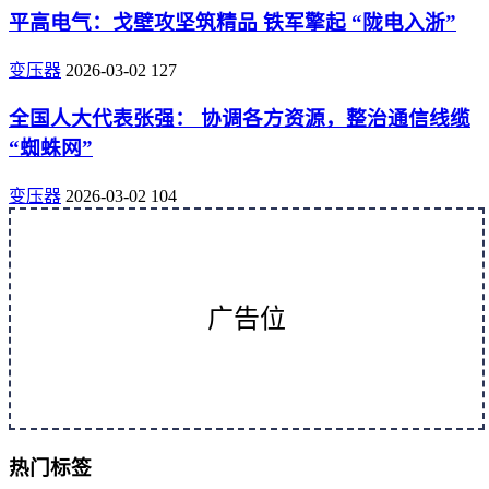
平高电气：戈壁攻坚筑精品 铁军擎起 “陇电入浙”
变压器
2026-03-02
127
全国人大代表张强： 协调各方资源，整治通信线缆
“蜘蛛网”
变压器
2026-03-02
104
广告位
热门标签