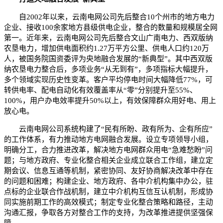
自2002年以来，云南电网公司先后整合10个州市的地方电力
企业、接收100余家地方县级供电企业，整合的数量和规模居全网
第一。近年来，云南电网公司先后整合文山广南电力、西双版纳
农垦电力，增加供电面积约1.27万平方公里、供电人口约120万
人，被国务院国资委评为央地融合发展的“新典型”。其中西双版
纳农垦电力整合后，多项业务“从无到有”，多项指标大幅提升，
多个领域实现历史性变革。客户平均停电时间大幅降低77%，可
转供电率、配电自动化有效覆盖率从“零”分别提升至55%、
100%，用户办电效率提升50%以上，有效保障群众用好电、用上
放心电。
云南电网公司系统构建了“民有所盼、政有所为、企有所应”
的工作体系，有力推动地方电网融合发展。设立专项领导小组，
明确分工，合力推进改革，解决地方电网群众用电“急难愁盼”问
题；与地方政府、专业化整合相关企业成立联合工作组，建立定
期会议、信息互通等机制，紧密协同、友好协商解决改革中存在
的问题和困难；构建企业、地方政府、各中介机构集中办公，驻
点标的企业联合作战机制，建立中介机构互信互认机制，形成协
同实施前期工作的高效模式；制定专业化整合策略和路径，主动
沟通汇报，争取各方对整合工作的支持，为改革推进提供坚强保
障。