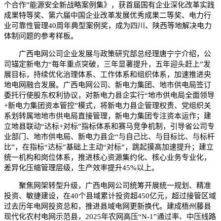
个合作”能源安全新战略案例集》，获首届国有企业深化改革实践
成果特等奖、第六届中国企业改革发展优秀成果二等奖、电力行
业可靠性管理40周年典型案例奖，成为四川、陕西等地解决电力
体制问题的参考样板。
广西电网公司企业发展与政策研究部总经理唐宁宁介绍，公
司锚定新电力“每年重点突破，三年显著提升，五年迎头赶上”发
展目标，持续优化治理体系、工作体系和组织体系，加速推进央
地电网融合发展。广西电网公司、新电力集团、地市供电局签订
委托行使股东权利协议，对新电力县企实行“地市供电局全面领导
+新电力集团资本管控”模式，将新电力县企管理权责、党组织关
系划转属地地市供电局直接管理，新电力集团专注资本运作；建
立地县联动“达标+对标”指标体系和赛马竞争机制，引导省公司专
业部门、地市供电局、新电力县企“与自己比、与目标比、与标杆
比”，在指标“达标”基础上主动“对标”，跳起摸高加速提升；建立
统一机构和岗位体系，推进核心资源集约化、核心业务专业化，
差异化压缩管理层级，生产效率提升45%以上。
聚焦网架转型升级，广西电网公司统筹开展统一规划、精准
投资、敏捷建设，在40个县域累计投资超450亿元，超过接管区域
过去历年电网投资总和，推进县域电网更新换代。建成梧州藤县
现代化农村电网示范县，2025年农网高压“N-1”通过率、中压线路