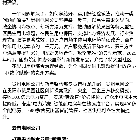
村建设。
一个问题解决了，如何总结好、运用好经验做法，推动一类
问题的解决？贵州电网公司坚持举一反三，以民生需求为导向、
政企协同为核心、创新方法为支撑，推动破解花果园等特大型社
区民生用电难题，在民生用电保障、支撑地方经济发展、行业治
理方面取得显著成效。19万户市场主体用电环境持续改善，商户
每年用电成本节约上千万元，客户服务投诉下降30%，第三方客
户满意度提升8分，形成“央地合作、攻坚克难”的典型示范。2025
年6月，国务院新闻办公室举行新闻发布会，介绍了特大型社区
——花果园用电综合治理经验，为全国同类供电难题提供“政企协
同+数字赋能”的贵州方案。
贵州电网公司创新与架构部专责曾祥龙介绍，贵州电网公司
在贵阳市花果园社区创新探索政府—央企—民企三方移交模式，
接收10.8亿元电力资产，实施“转改直”阶梯降价，群众用电成本大
幅降低，搭建“电力鸿蒙”智能配电房与在线运维平台，实现400多
个配电房、1600余台变压器智能管控，社区供电可靠性大幅提
升。
云南电网公司
打造央地融合发展“新典型”