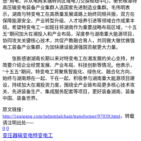
感”用电，并从电网末端转向区域电力交换枢纽中心，衡长株潭特
高压输变电装备产业集群入选国家先进制造业集群。毛伟明表
示，湖南与特变电工在高质量发展道路上始终同频共振，双方在
保障能源安全、产业转型升级、人才培养引进等领域合作成果丰
硕。希望特变电工一如既往将湖南作为重要战略布局区域，“十五
五”期间加大在湘投入和产业布局，深度参与湖南重大能源项目，
协同攻关关键核心技术，共促产教融合育人，共同做大做优做强
电工装备产业集群，为加快建设能源强国贡献更大力量。
张新感谢湖南长期以来对特变电工在湘发展的关心支持，并
简要介绍企业经营发展、产业布局、科技创新等情况。他表示，
“十五五”期间，特变电工将聚焦智能化、绿色化、融合化方向，
始终与湖南想在一起、干在一起，积极参与湖南重大能源项目建
设，持续加大在湘投资力度，围绕全产业链布局更多核心技术攻
关、先进装备生产、集成服务配套等项目，更好装备湖南、装备
中国、装备世界。
原文链接：
http://1guigang.com/industrialchain/transformer/97039.html
，转载
请注明出处~~~
0
0
变压器
输变电
特变电工