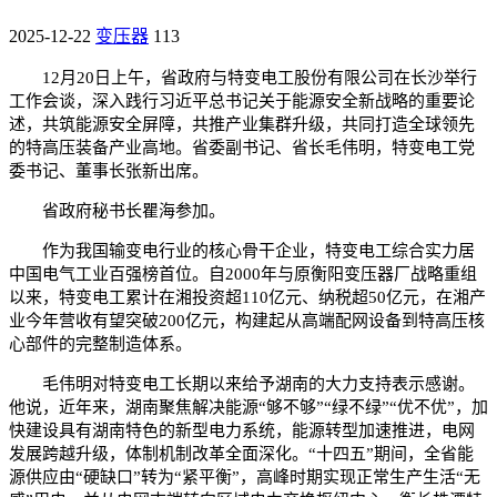
2025-12-22
变压器
113
12月20日上午，省政府与特变电工股份有限公司在长沙举行
工作会谈，深入践行习近平总书记关于能源安全新战略的重要论
述，共筑能源安全屏障，共推产业集群升级，共同打造全球领先
的特高压装备产业高地。省委副书记、省长毛伟明，特变电工党
委书记、董事长张新出席。
省政府秘书长瞿海参加。
作为我国输变电行业的核心骨干企业，特变电工综合实力居
中国电气工业百强榜首位。自2000年与原衡阳变压器厂战略重组
以来，特变电工累计在湘投资超110亿元、纳税超50亿元，在湘产
业今年营收有望突破200亿元，构建起从高端配网设备到特高压核
心部件的完整制造体系。
毛伟明对特变电工长期以来给予湖南的大力支持表示感谢。
他说，近年来，湖南聚焦解决能源“够不够”“绿不绿”“优不优”，加
快建设具有湖南特色的新型电力系统，能源转型加速推进，电网
发展跨越升级，体制机制改革全面深化。“十四五”期间，全省能
源供应由“硬缺口”转为“紧平衡”，高峰时期实现正常生产生活“无