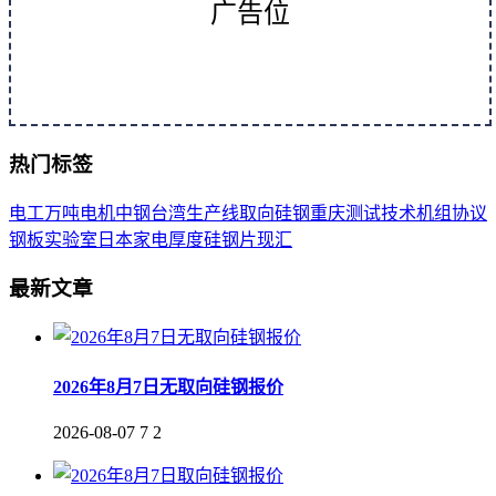
广告位
热门标签
电工
万吨
电机
中钢
台湾
生产线
取向
硅钢
重庆
测试
技术
机组
协议
钢板
实验室
日本
家电
厚度
硅钢片
现汇
最新文章
2026年8月7日无取向硅钢报价
2026-08-07
7
2