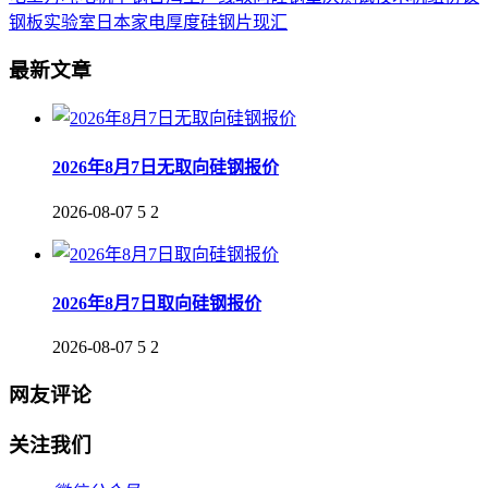
钢板
实验室
日本
家电
厚度
硅钢片
现汇
最新文章
2026年8月7日无取向硅钢报价
2026-08-07
5
2
2026年8月7日取向硅钢报价
2026-08-07
5
2
网友评论
关注我们