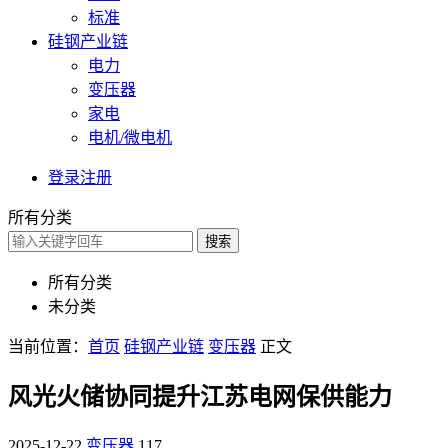
标准
硅钢产业链
电力
变压器
家电
电机/微电机
登录
注册
所有分类
搜索
所有分类
未分类
当前位置：
首页
硅钢产业链
变压器
正文
风光火储协同提升江苏电网保供能力
2025-12-22
变压器
117