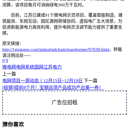
测算，该项目每月可消纳绿电300万千瓦时。
目前，江苏已建成91个微电网示范项目，覆盖智能制造、建
筑能效、车网互动、园区源网荷储协同、虚拟电厂五大场景，为
促进新能源电力高效利用、提升电网灵活调节能力提供了重要支
撑。
原文链接：
http://1guigang.com/industrialchain/transformer/97038.html
，转载
请注明出处~~~
0
0
微电网
电网系统
国网江苏电力
上一篇
电网项目一周动态丨12月15日~12月19日
下一篇
[硅钢]提前8个月！宝钢这项产品成功产出第一卷！
广告位招租
猜你喜欢