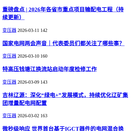
重磅盘点 | 2026年各省市重点项目输配电工程（持
续更新）
变压器
2026-03-11
142
国家电网两会声音｜代表委员们都关注了哪些事？
变压器
2026-03-10
160
特高压钱塘江换流站启动年度检修工作
变压器
2026-03-09
143
吉林辽源：深化“绿电+”发展模式，持续优化辽矿集
团增量配电网配置
变压器
2026-03-02
163
微秒级响应 世界首台基于IGCT器件的电网混合换