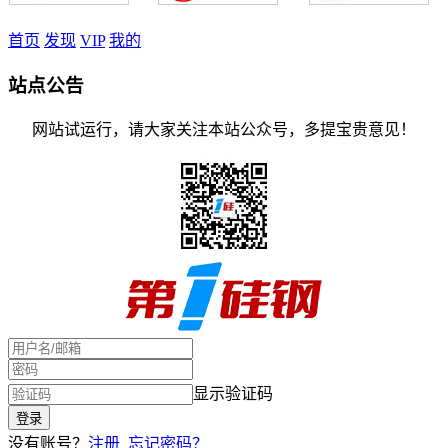
首页
发现
VIP
我的
站点公告
网站试运行，请大家关注本站公众号，多提宝贵意见！
显示验证码
没有账号？
注册
忘记密码？