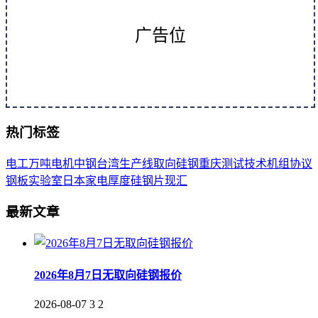
广告位
热门标签
电工
万吨
电机
中钢
台湾
生产线
取向
硅钢
重庆
测试
技术
机组
协议
钢板
实验室
日本
家电
厚度
硅钢片
现汇
最新文章
2026年8月7日无取向硅钢报价
2026-08-07
3
2