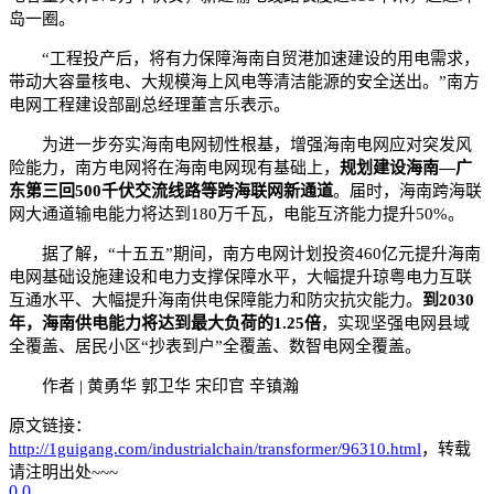
岛一圈。
“工程投产后，将有力保障海南自贸港加速建设的用电需求，
带动大容量核电、大规模海上风电等清洁能源的安全送出。”南方
电网工程建设部副总经理董言乐表示。
为进一步夯实海南电网韧性根基，增强海南电网应对突发风
险能力，南方电网将在海南电网现有基础上，
规划建设海南—广
东第三回500千伏交流线路等跨海联网新通道
。届时，海南跨海联
网大通道输电能力将达到180万千瓦，电能互济能力提升50%。
据了解，“十五五”期间，南方电网计划投资460亿元提升海南
电网基础设施建设和电力支撑保障水平，大幅提升琼粤电力互联
互通水平、大幅提升海南供电保障能力和防灾抗灾能力。
到2030
年，海南供电能力将达到最大负荷的1.25倍
，实现坚强电网县域
全覆盖、居民小区“抄表到户”全覆盖、数智电网全覆盖。
作者 | 黄勇华 郭卫华 宋印官 辛镇瀚
原文链接：
http://1guigang.com/industrialchain/transformer/96310.html
，转载
请注明出处~~~
0
0