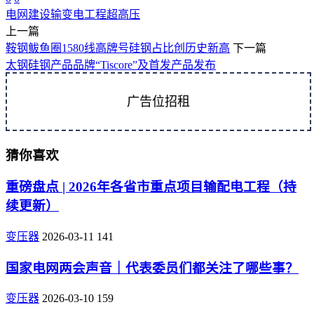
电网建设
输变电工程
超高压
上一篇
鞍钢鲅鱼圈1580线高牌号硅钢占比创历史新高
下一篇
太钢硅钢产品品牌“Tiscore”及首发产品发布
广告位招租
猜你喜欢
重磅盘点 | 2026年各省市重点项目输配电工程（持
续更新）
变压器
2026-03-11
141
国家电网两会声音｜代表委员们都关注了哪些事？
变压器
2026-03-10
159