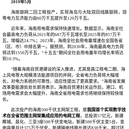
2019年5月
海南联网二回工程投产，实现海岛与大陆双回线路联网，琼
粤电力互济能力由60万千瓦提升至120万千瓦。
近年来，海南用电需求保持快速增长。数据显示，海南全社
会最高电力负荷从2021年的687万千瓦增长至2025年的857万千
瓦，增幅达24.7%；2023年，海南全社会用电量增速在全国各省
（区、市）中排名第一。据预测，到2030年，海南最高电力负荷
将达到1550万千瓦，“十五五”期间全社会用电量年均增长率将达
到10.3%。
“随着海南自贸港建设的深入推进，尤其是昌江核电二期、海
上风电等大规模清洁能源项目的并网，全省电力负荷将大幅增
长，对电力系统的可靠性、适应性提出了更高要求。”海南省发展
改革委能源处处长郭尧表示，海南自贸港封关运作后，港口、机
场用电需求会大幅提升，海南全省用电需求也将继续保持较快增
长。
此次投产的海南500千伏主网架工程，是
我国首个实现数字技
术在全省范围主网架集成应用的电网工程
，总投资57亿元，新建
椰城、昌化、三亚3座500千伏变电站，新建500千伏主变5台，变
电容量共计375万千伏安，新建输电线路长度达838千米，超过环