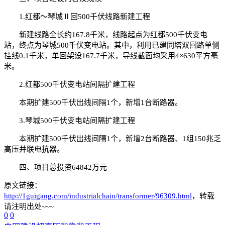
1.红都～琴城Ⅱ回500千伏线路新建工程
新建线路全长约167.8千米，线路起点为红都500千伏变电
站，终点为琴城500千伏变电站。其中，利用已建同塔双回路单侧
挂线0.1千米，单回架设167.7千米，导线截面均采用4×630平方毫
米。
2.红都500千伏变电站间隔扩建工程
本期扩建500千伏出线间隔1个，新增1台断路器。
3.琴城500千伏变电站间隔扩建工程
本期扩建500千伏出线间隔1个，新增2台断路器、1组150兆乏
高压并联电抗器。
四、项目总投资64842万元
原文链接：
http://1guigang.com/industrialchain/transformer/96309.html
，转载
请注明出处~~~
0
0