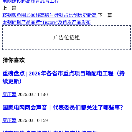
电网建设
超高压
背靠背工程
上一篇
鞍钢鲅鱼圈1580线高牌号硅钢占比创历史新高
下一篇
太钢硅钢产品品牌“Tiscore”及首发产品发布
广告位招租
猜你喜欢
重磅盘点 | 2026年各省市重点项目输配电工程（持
续更新）
变压器
2026-03-11
140
国家电网两会声音｜代表委员们都关注了哪些事？
变压器
2026-03-10
159