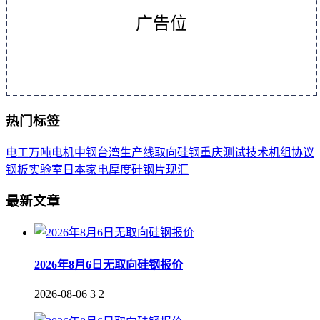
广告位
热门标签
电工
万吨
电机
中钢
台湾
生产线
取向
硅钢
重庆
测试
技术
机组
协议
钢板
实验室
日本
家电
厚度
硅钢片
现汇
最新文章
2026年8月6日无取向硅钢报价
2026-08-06
3
2