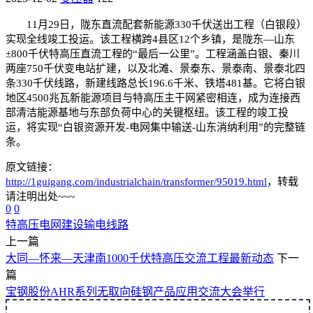
11月29日，陇东直流配套新能源330千伏送出工程（白银段）
实现全线竣工投运。该工程横跨4县区12个乡镇，是陇东—山东
±800千伏特高压直流工程的“最后一公里”。工程涵盖白银、秦川
两座750千伏变电站扩建，以及北滩、景泰东、景泰南、景泰北四
条330千伏线路，新建线路总长196.6千米、铁塔481基。它将白银
地区4500兆瓦新能源项目与特高压主干网紧密相连，成为连接西
部清洁能源基地与东部负荷中心的关键枢纽。该工程的竣工投
运，将实现“白银资源开发-电网集中输送-山东消纳利用”的完整链
条。
原文链接：
http://1guigang.com/industrialchain/transformer/95019.html
，转载
请注明出处~~~
0
0
特高压
电网建设
输电线路
上一篇
大同—怀来—天津南1000千伏特高压交流工程最新动态
下一
篇
宝钢股份AHR系列无取向硅钢产品应用交流大会举行