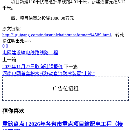
项目新建110千伏电缆折单线路4.01千米，新建通信光缆5.12
千米。
四、项目估算总投资1886.00万元
原文链接：
http://1guigang.com/industrialchain/transformer/94589.html
，转载
请注明出处~~~
0
0
电网建设
输电线路
线路工程
上一篇
2025年11月27日取向硅钢报价
下一篇
河南电网首套积木式移动直流融冰装置“上岗”
广告位招租
猜你喜欢
重磅盘点 | 2026年各省市重点项目输配电工程（持