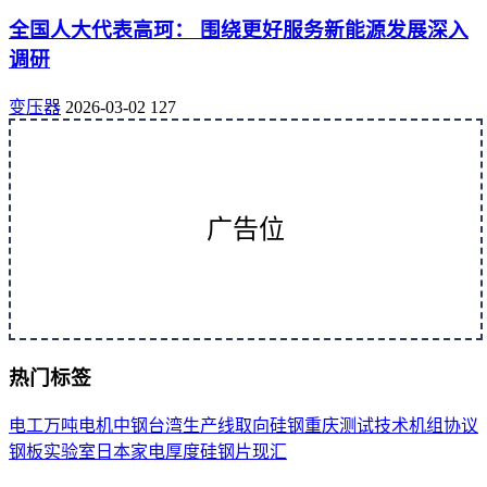
全国人大代表高珂： 围绕更好服务新能源发展深入
调研
变压器
2026-03-02
127
广告位
热门标签
电工
万吨
电机
中钢
台湾
生产线
取向
硅钢
重庆
测试
技术
机组
协议
钢板
实验室
日本
家电
厚度
硅钢片
现汇