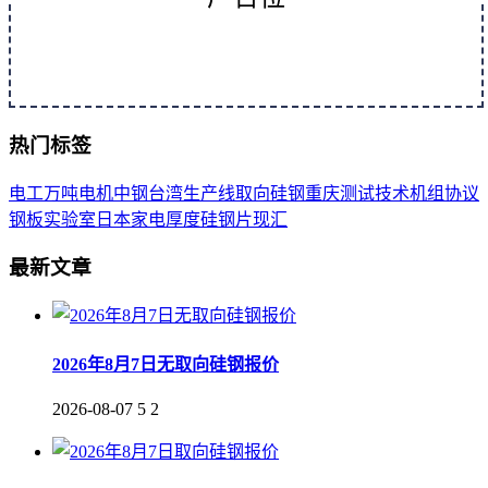
热门标签
电工
万吨
电机
中钢
台湾
生产线
取向
硅钢
重庆
测试
技术
机组
协议
钢板
实验室
日本
家电
厚度
硅钢片
现汇
最新文章
2026年8月7日无取向硅钢报价
2026-08-07
5
2