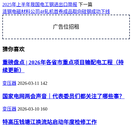
2025年上半年我国电工钢进出口简报
下一篇
涟钢电磁材料公司4#轧机首卷成品取向硅钢成功下线
广告位招租
猜你喜欢
重磅盘点 | 2026年各省市重点项目输配电工程（持
续更新）
变压器
2026-03-11
142
国家电网两会声音｜代表委员们都关注了哪些事？
变压器
2026-03-10
160
特高压钱塘江换流站启动年度检修工作