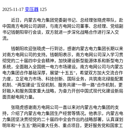
2025-11-17
变压器
125
近日，内蒙古电力集团党委副书记、总经理张晓虎带队，赴
中国南方电网公司调研，与南方电网公司董事、总经理、党组副
书记钱朝阳举行会谈，双方就进一步深化战略合作进行深入交
流。
钱朝阳欢迎张晓虎一行到访，感谢内蒙古电力集团长期以来
对南方电网公司的支持。钱朝阳表示，南方电网公司深入学习贯
彻党的二十届四中全会精神，加快建设新型能源体系和新型电力
系统，全面融入全国统一电力市场建设。南方电网公司与内蒙古
电力集团合作基础深厚，展望“十五五”，希望双方加大交流合作
力度，立足电力市场、科技创新、国际业务，共筑南北绿能配置
机制、“两型建设”互促机制、服务共建“一带一路”合作机制，更
好融入和服务国家重大战略，为奋力开创中国式现代化建设新局
面贡献电网力量。
张晓虎感谢南方电网公司一直以来对内蒙古电力集团的支
持，介绍了内蒙古电力集团生产经营等情况。他表示，内蒙古电
力集团坚决贯彻党的二十届四中全会作出的战略部署，认真谋划
明年和“十五五”期间重大任务、重点项目，更好服务党和国家工