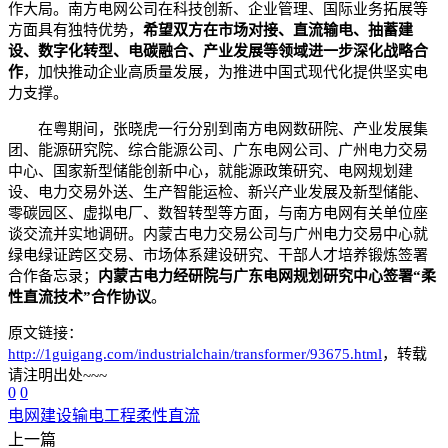
作大局。南方电网公司在科技创新、企业管理、国际业务拓展等
方面具有独特优势，
希望双方在市场对接、直流输电、抽蓄建
设、数字化转型、电碳融合、产业发展等领域进一步深化战略合
作
，加快推动企业高质量发展，为推进中国式现代化提供坚实电
力支撑。
在粤期间，张晓虎一行分别到南方电网数研院、产业发展集
团、能源研究院、综合能源公司、广东电网公司、广州电力交易
中心、国家新型储能创新中心，就能源政策研究、电网规划建
设、电力交易外送、生产智能运检、新兴产业发展及新型储能、
零碳园区、虚拟电厂、数智转型等方面，与南方电网有关单位座
谈交流并实地调研。内蒙古电力交易公司与广州电力交易中心就
绿电绿证跨区交易、市场体系建设研究、干部人才培养锻炼签署
合作备忘录；
内蒙古电力经研院与广东电网规划研究中心签署“柔
性直流技术”合作协议
。
原文链接：
http://1guigang.com/industrialchain/transformer/93675.html
，转载
请注明出处~~~
0
0
电网建设
输电工程
柔性直流
上一篇