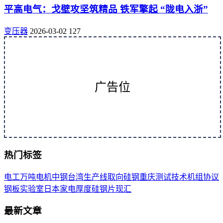
平高电气：戈壁攻坚筑精品 铁军擎起 “陇电入浙”
变压器
2026-03-02
127
广告位
热门标签
电工
万吨
电机
中钢
台湾
生产线
取向
硅钢
重庆
测试
技术
机组
协议
钢板
实验室
日本
家电
厚度
硅钢片
现汇
最新文章