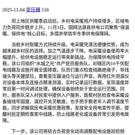
2025-11-04
变压器
116
坝上地区供暖季启动后，乡村电采暖用户持续增多，区域电
力负荷同步稳步上升。11月3日，国网沽源县供电公司聚焦“保温
暖、保供电”核心目标，多措并举筑牢冬季供电保障网。
当前乡村取暖方式持续升级，电采暖凭清洁便捷优势，成为
越来越多村民的选择。加之气温逐步下降，电采暖设备使用率大
幅提升，给供电设施稳定运行带来新挑战。为保障供电持续平
稳，该公司组织“水城之光”共产党员服务队，对辖区内10千伏配
电线路及设施开展全面排查。队员们重点检查线路绝缘子、导线
接头等关键部位，查看变压器油位与运行声音，再用红外测温仪
对设备本体及连接点精准测温，实时记录运行数据，发现温度异
常后第一时间调试处理，确保设备始终处于安全运行范围。同
时，服务队深入村民家中提供入户服务，既帮村民检查电采暖设
备接线牢固度、温控开关灵敏度，也手把手教老年人调节温度节
能，同步讲解居民电采暖优惠政策，发放安全用电宣传手册，提
醒村民定期检查家中线路，防止线路老化或设备异常引发用电故
障。
下一步，该公司将结合负荷变化动态调整配电设施巡检频