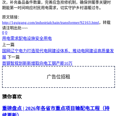
次，补充备品备件数量，完善应急抢修机制，确保供暖季关键时
期能第一时间响应村民用电需求，切实守护乡村温暖过冬。
原文链接：
http://1guigang.com/industrialchain/transformer/92163.html
，转载
请注明出处~~~
0
0
用电需求
配电设施
安全用电
上一篇
国网辽宁电力打造现代电网建设体系、推动电网建设高质量发
展
下一篇
首钢智规划新新增取向电工钢产能10万
广告位招租
猜你喜欢
重磅盘点 | 2026年各省市重点项目输配电工程（持
续更新）