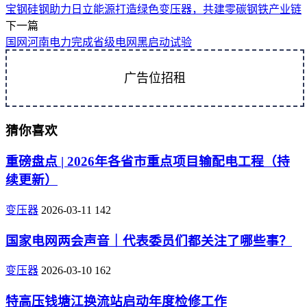
宝钢硅钢助力日立能源打造绿色变压器，共建零碳钢铁产业链
下一篇
国网河南电力完成省级电网黑启动试验
广告位招租
猜你喜欢
重磅盘点 | 2026年各省市重点项目输配电工程（持
续更新）
变压器
2026-03-11
142
国家电网两会声音｜代表委员们都关注了哪些事？
变压器
2026-03-10
162
特高压钱塘江换流站启动年度检修工作