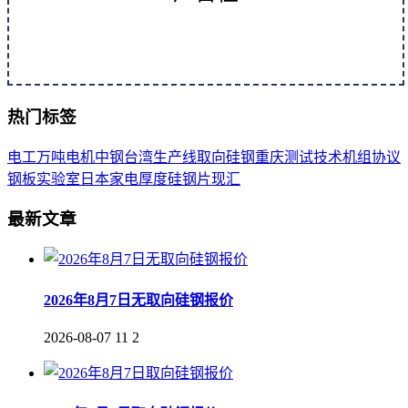
热门标签
电工
万吨
电机
中钢
台湾
生产线
取向
硅钢
重庆
测试
技术
机组
协议
钢板
实验室
日本
家电
厚度
硅钢片
现汇
最新文章
2026年8月7日无取向硅钢报价
2026-08-07
11
2