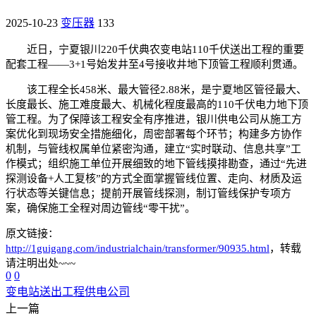
2025-10-23
变压器
133
近日，宁夏银川220千伏典农变电站110千伏送出工程的重要
配套工程——3+1号始发井至4号接收井地下顶管工程顺利贯通。
该工程全长458米、最大管径2.88米，是宁夏地区管径最大、
长度最长、施工难度最大、机械化程度最高的110千伏电力地下顶
管工程。为了保障该工程安全有序推进，银川供电公司从施工方
案优化到现场安全措施细化，周密部署每个环节；构建多方协作
机制，与管线权属单位紧密沟通，建立“实时联动、信息共享”工
作模式；组织施工单位开展细致的地下管线摸排勘查，通过“先进
探测设备+人工复核”的方式全面掌握管线位置、走向、材质及运
行状态等关键信息；提前开展管线探测，制订管线保护专项方
案，确保施工全程对周边管线“零干扰”。
原文链接：
http://1guigang.com/industrialchain/transformer/90935.html
，转载
请注明出处~~~
0
0
变电站
送出工程
供电公司
上一篇