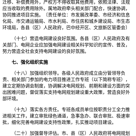
迁移、补偿费用外，产权方不得收取其他费用，依照法律、法规
应当收取的费用除外。属地政府牵头相关部门配合，快速协调，
协同推进项目实施。〔责任单位：市发展改革委、市经济和信息
化局、市交通运输局、市水利局、市住房和城乡建设局、市生态
环境局，各县（区）人民政府，巴中经开区、文旅新区管委会〕
（十七）营造电网建设良好氛围。各县（区）人民政府及有
关部门、电网企业应加强电网建设相关科学知识的宣传、普及，
努力营造全社会支持电网建设的良好氛围。
七、强化组织实施
（十八）加强组织领导。各级人民政府成立由分管领导负
责、相关部门参加的电力项目推进工作专班（以下简称专班），
建立定期协调会制度，协调解决电网规划、前期和建设方面的突
出困难问题，督促落实支持电网规划建设重大政策，营造良好外
部环境。
（十九）落实各方责任。专班各成员单位按职责分工全力推
进相关工作，建立审批绿色通道，急事急办、联合审批、极速审
批，细化完善电网建设支持性政策，扎实推动项目建设。
（二十）加强督导评估。市、县（区）人民政府将电网规划