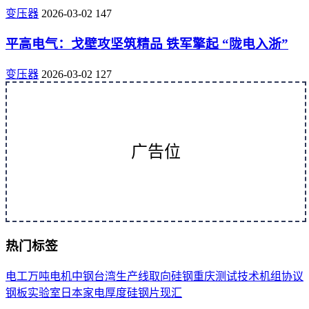
变压器
2026-03-02
147
平高电气：戈壁攻坚筑精品 铁军擎起 “陇电入浙”
变压器
2026-03-02
127
广告位
热门标签
电工
万吨
电机
中钢
台湾
生产线
取向
硅钢
重庆
测试
技术
机组
协议
钢板
实验室
日本
家电
厚度
硅钢片
现汇