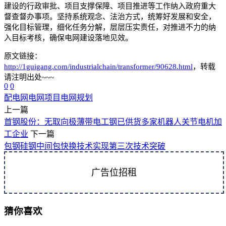
建设的行政审批、项目支撑保障、项目推进等工作纳入政府重大
督查督办事项。坚持系统观念、法治方式，统筹好发展和安全，
强化目标管理，细化任务分解，层层压实责任，对推进不力的纳
入目标考核，确保电网建设落地见效。
原文链接：
http://1guigang.com/industrialchain/transformer/90628.html
，转载
请注明出处~~~
0
0
配电网
电网项目
电网规划
上一篇
首钢股份：无取向极薄带电工钢已供货多家机器人关节电机加
工企业
下一篇
包钢硅钢中间包快换技术实现第三次技术突破
广告位招租
猜你喜欢