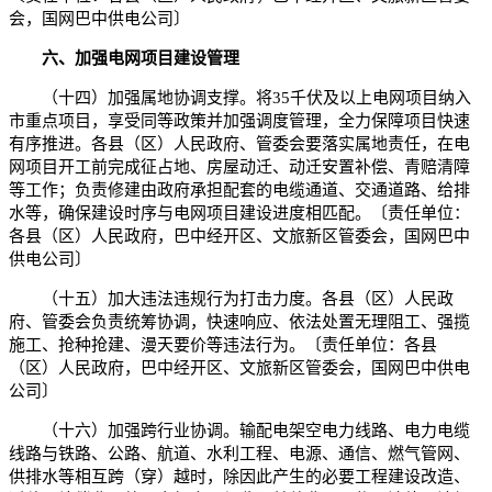
会，国网巴中供电公司〕
六、加强电网项目建设管理
（十四）加强属地协调支撑。将35千伏及以上电网项目纳入
市重点项目，享受同等政策并加强调度管理，全力保障项目快速
有序推进。各县（区）人民政府、管委会要落实属地责任，在电
网项目开工前完成征占地、房屋动迁、动迁安置补偿、青赔清障
等工作；负责修建由政府承担配套的电缆通道、交通道路、给排
水等，确保建设时序与电网项目建设进度相匹配。〔责任单位：
各县（区）人民政府，巴中经开区、文旅新区管委会，国网巴中
供电公司〕
（十五）加大违法违规行为打击力度。各县（区）人民政
府、管委会负责统筹协调，快速响应、依法处置无理阻工、强揽
施工、抢种抢建、漫天要价等违法行为。〔责任单位：各县
（区）人民政府，巴中经开区、文旅新区管委会，国网巴中供电
公司〕
（十六）加强跨行业协调。输配电架空电力线路、电力电缆
线路与铁路、公路、航道、水利工程、电源、通信、燃气管网、
供排水等相互跨（穿）越时，除因此产生的必要工程建设改造、