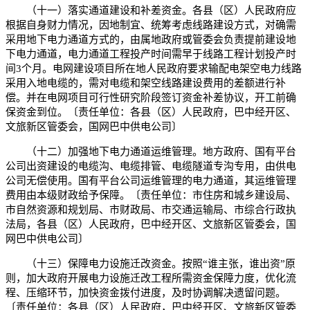
（十一）落实通道建设和补差资金。各县（区）人民政府应
根据自身财力情况，因地制宜、统筹考虑线路建设方式，对确需
采用地下电力通道方式的，由属地政府或管委会负责提前建设地
下电力通道，电力通道工程投产时间需早于线路工程计划投产时
间3个月。电网建设项目所在地人民政府要求输配电架空电力线路
采用入地电缆的，需对电缆和架空线路建设费用的差额进行补
偿。并在电网项目可行性研究阶段签订资金补差协议，开工前确
保资金到位。〔责任单位：各县（区）人民政府，巴中经开区、
文旅新区管委会，国网巴中供电公司〕
（十二）加强地下电力通道运维管理。地方政府、国有平台
公司出资建设的电缆沟、电缆排管、电缆隧道专沟专用，由供电
公司无偿使用。国有平台公司运维管理的电力通道，其运维管理
费用由本级财政给予保障。〔责任单位：市住房和城乡建设局、
市自然资源和规划局、市财政局、市交通运输局、市综合行政执
法局，各县（区）人民政府，巴中经开区、文旅新区管委会，国
网巴中供电公司〕
（十三）保障电力设施迁改资金。按照“谁主张，谁出资”原
则，加大政府开展电力设施迁改工程所需资金保障力度，优化流
程、压缩环节，加快资金拨付进度，及时协调解决遗留问题。
〔责任单位：各县（区）人民政府，巴中经开区、文旅新区管委