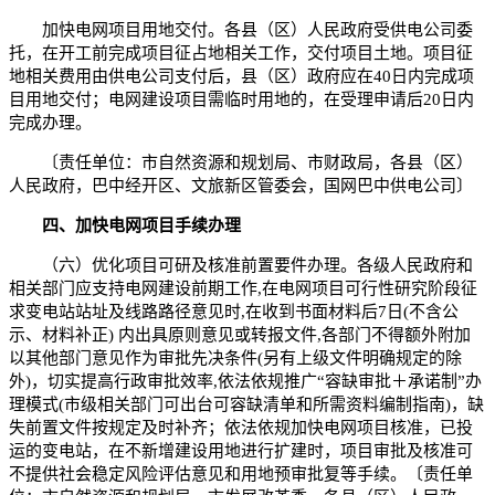
加快电网项目用地交付。各县（区）人民政府受供电公司委
托，在开工前完成项目征占地相关工作，交付项目土地。项目征
地相关费用由供电公司支付后，县（区）政府应在40日内完成项
目用地交付；电网建设项目需临时用地的，在受理申请后20日内
完成办理。
〔责任单位：市自然资源和规划局、市财政局，各县（区）
人民政府，巴中经开区、文旅新区管委会，国网巴中供电公司〕
四、加快电网项目手续办理
（六）优化项目可研及核准前置要件办理。各级人民政府和
相关部门应支持电网建设前期工作,在电网项目可行性研究阶段征
求变电站站址及线路路径意见时,在收到书面材料后7日(不含公
示、材料补正) 内出具原则意见或转报文件,各部门不得额外附加
以其他部门意见作为审批先决条件(另有上级文件明确规定的除
外)，切实提高行政审批效率,依法依规推广“容缺审批＋承诺制”办
理模式(市级相关部门可出台可容缺清单和所需资料编制指南)，缺
失前置文件按规定及时补齐；依法依规加快电网项目核准，已投
运的变电站，在不新增建设用地进行扩建时，项目审批及核准可
不提供社会稳定风险评估意见和用地预审批复等手续。〔责任单