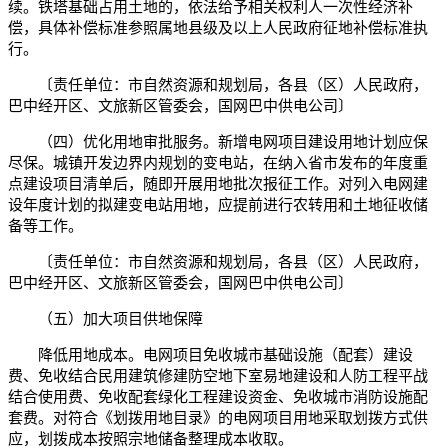
续。铁塔基础占用土地的，依法给予相关权利人一次性经济补
偿，具体补偿标准参照属地县级及以上人民政府征地补偿标准执
行。
〔责任单位：市自然资源和规划局，各县（区）人民政府，
巴中经开区、文旅新区管委会，国网巴中供电公司〕
（四）优化用地审批服务。新增电网项目建设用地计划应保
尽保。城镇开发边界内规划的变电站，在纳入省市发布的年度重
点建设项目清单后，随即开展用地批次报征工作。对列入电网建
设年度计划的拟建变电站用地，应提前进行农转用和土地征收储
备等工作。
〔责任单位：市自然资源和规划局，各县（区）人民政府，
巴中经开区、文旅新区管委会，国网巴中供电公司〕
（五）加大项目供地保障
降低用地成本。电网项目免收城市基础设施（配套）建设
费、免收结合民用建筑修建防空地下室易地建设和人防工程平战
结合使用费、免收配套绿化工程建设资金、免收城市消防设施配
套费。对符合《划拨用地目录》的电网项目用地采取划拨方式供
应，划拨成本按照宗地储备整理成本收取。