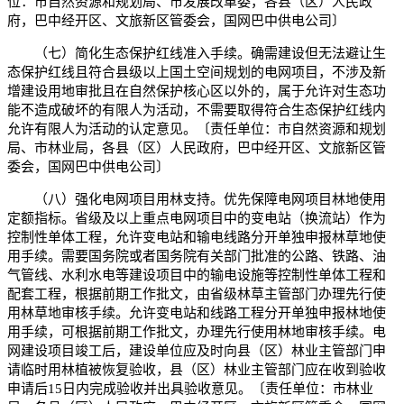
位：市自然资源和规划局、市发展改革委，各县（区）人民政
府，巴中经开区、文旅新区管委会，国网巴中供电公司〕
（七）简化生态保护红线准入手续。确需建设但无法避让生
态保护红线且符合县级以上国土空间规划的电网项目，不涉及新
增建设用地审批且在自然保护核心区以外的，属于允许对生态功
能不造成破坏的有限人为活动，不需要取得符合生态保护红线内
允许有限人为活动的认定意见。〔责任单位：市自然资源和规划
局、市林业局，各县（区）人民政府，巴中经开区、文旅新区管
委会，国网巴中供电公司〕
（八）强化电网项目用林支持。优先保障电网项目林地使用
定额指标。省级及以上重点电网项目中的变电站（换流站）作为
控制性单体工程，允许变电站和输电线路分开单独申报林草地使
用手续。需要国务院或者国务院有关部门批准的公路、铁路、油
气管线、水利水电等建设项目中的输电设施等控制性单体工程和
配套工程，根据前期工作批文，由省级林草主管部门办理先行使
用林草地审核手续。允许变电站和线路工程分开单独申报林地使
用手续，可根据前期工作批文，办理先行使用林地审核手续。电
网建设项目竣工后，建设单位应及时向县（区）林业主管部门申
请临时用林植被恢复验收，县（区）林业主管部门应在收到验收
申请后15日内完成验收并出具验收意见。〔责任单位：市林业