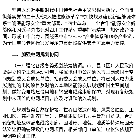
坚持以习近平新时代中国特色社会主义思想为指导，全面贯
彻落实党的二十大“深入推进能源革命”“加快规划建设新型能源体
系”“确保能源安全”重大部署、“四个革命、一个合作”能源安全新
战略和习近平总书记对四川工作系列重要指示精神，加强政企协
同，形成工作合力，围绕巴中市“5+2+3”产业体系和19条产业链，
为全国革命老区振兴发展示范市建设提供安全可靠电力支撑。
二、加强电网规划协同
（一）强化各级各类规划统筹协调。市、县（区）人民政府
要建立科学规划联动机制，将属地供电公司纳入市县两级国土空
间规划委员会成员单位、招商委员会成员单位。将已列入电力发
展规划的电网项目及时纳入本地区能源发展规划和国土空间规
划，做好变电站建设用地和输配电线路走廊保护。对现有各级规
划中未涵盖的电网项目，应及时调整纳入规划。
在规划各类自然保护地、世界自然遗产地、风景名胜区、工
业园区、高标准农田等时，应征求同级电力主管部门意见，合理
预留站址及输配电线路走廊。因地形、地貌、地质等特殊原因无
法避让但确需建设的电网项目，相关部门（单位）应依法依规开
展调整论证工作。