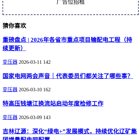
广告位招租
猜你喜欢
重磅盘点 | 2026年各省市重点项目输配电工程（持
续更新）
变压器
2026-03-11
142
国家电网两会声音｜代表委员们都关注了哪些事？
变压器
2026-03-10
162
特高压钱塘江换流站启动年度检修工作
变压器
2026-03-09
143
吉林辽源：深化“绿电+”发展模式，持续优化辽矿集
团增量配电网配置