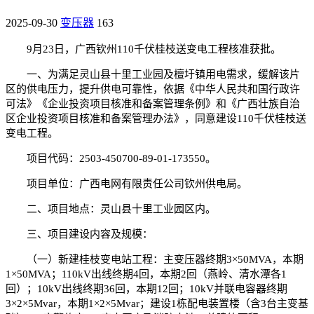
2025-09-30
变压器
163
9月23日，广西钦州110千伏桂枝送变电工程核准获批。
一、为满足灵山县十里工业园及檀圩镇用电需求，缓解该片
区的供电压力，提升供电可靠性，依据《中华人民共和国行政许
可法》《企业投资项目核准和备案管理条例》和《广西壮族自治
区企业投资项目核准和备案管理办法》，同意建设110千伏桂枝送
变电工程。
项目代码：2503-450700-89-01-173550。
项目单位：广西电网有限责任公司钦州供电局。
二、项目地点：灵山县十里工业园区内。
三、项目建设内容及规模：
（一）新建桂枝变电站工程：主变压器终期3×50MVA，本期
1×50MVA；110kV出线终期4回，本期2回（燕岭、清水潭各1
回）；10kV出线终期36回，本期12回；10kV并联电容器终期
3×2×5Mvar，本期1×2×5Mvar；建设1栋配电装置楼（含3台主变基