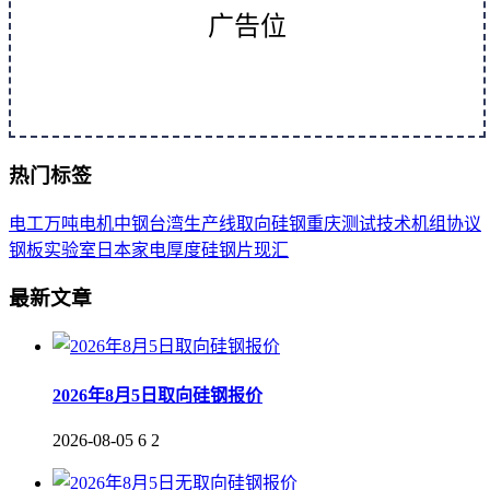
广告位
热门标签
电工
万吨
电机
中钢
台湾
生产线
取向
硅钢
重庆
测试
技术
机组
协议
钢板
实验室
日本
家电
厚度
硅钢片
现汇
最新文章
2026年8月5日取向硅钢报价
2026-08-05
6
2