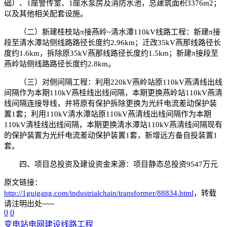
础）、1座警传室、1座水泵房及消防水池，总建筑面积3376m2；
以及其他相关配套设施。
（二）新建桂枝站π接燕岭~清水潭110kV线路工程：新建π接
段至清水潭站侧线路路径长度约2.96km；迁改35kV燕那线路径长
度约1.6km，拆除原35kV燕那线路径长度约1.5km；新建π接段至
燕岭站侧线路路径长度约2.8km。
（三）对侧间隔工程：利用220kV燕岭站原110kV燕清线出线
间隔作为本期110kV燕桂线出线间隔，本期更换燕岭站110kV燕清
线间隔连接导线，并将原有保护拆除更换为光纤电流差动保护装
置1套；利用110kV清水潭站原110kV燕清线出线间隔作为本期
110kV清桂线出线间隔，本期更换清水潭站110kV燕清线间隔现有
的保护装置为光纤电流差动保护装置1套，新增远方备自投装置1
套。
四、项目总投资及建设资金来源：项目静态总投资9547万元
原文链接：
http://1guigang.com/industrialchain/transformer/88834.html
，转载
请注明出处~~~
0
0
变电站
电网建设
线路工程