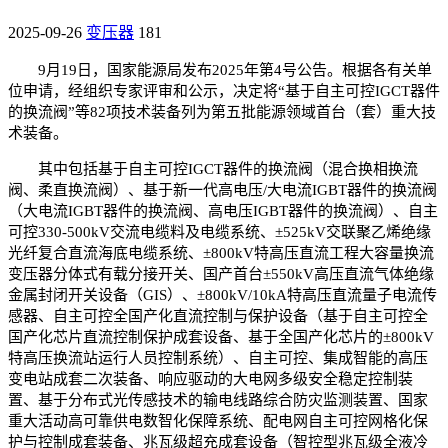
2025-09-26
变压器
181
9月19日，国家能源局发布2025年第4号公告。根据各有关单
位申请，经组织专家评审和公示，决定将“基于自主可控IGCT器件
的换流阀”等82项技术装备列为第五批能源领域首台（套）重大技
术装备。
其中包括基于自主可控IGCT器件的换流阀（混合换相换流
阀、柔直换流阀）、基于新一代高电压/大电流IGBT器件的换流阀
（大电流IGBT器件的换流阀、高电压IGBT器件的换流阀）、自主
可控330-500kV交流电缆料及电缆系统、±525kV交联聚乙烯绝缘
光纤复合直流海底电缆系统、±800kV特高压直流工程大容量换流
变压器分体式有载分接开关、国产首台±550kV高压直流气体绝缘
金属封闭开关设备（GIS）、±800kV/10kA特高压直流量子电流传
感器、自主可控全国产化直流控制与保护设备（基于自主可控全
国产化芯片直流控制保护成套设备、基于全国产化芯片的±800kV
特高压换流站运行人员控制系统）、自主可控、集成智能的高压
变电站成套二次装备、响应驱动的大电网多级安全稳定控制装
置、基于分布式光传感技术的输电线路综合防灾监测装置、国家
重大活动高可靠供电数智化保障系统、配电网自主可控网格化保
护与控制成套装备、兆瓦级超充成套设备（智控型兆瓦级全液冷