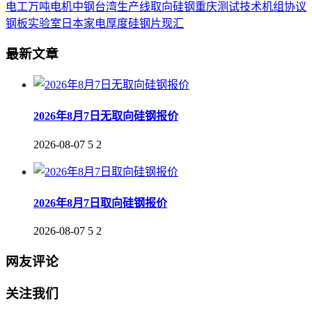
电工
万吨
电机
中钢
台湾
生产线
取向
硅钢
重庆
测试
技术
机组
协议
钢板
实验室
日本
家电
厚度
硅钢片
现汇
最新文章
2026年8月7日无取向硅钢报价
2026-08-07
5
2
2026年8月7日取向硅钢报价
2026-08-07
5
2
网友评论
关注我们