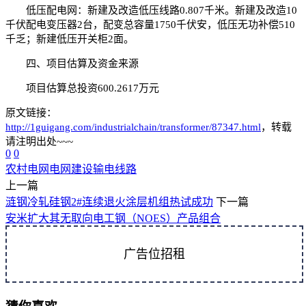
低压配电网：新建及改造低压线路0.807千米。新建及改造10
千伏配电变压器2台，配变总容量1750千伏安，低压无功补偿510
千乏；新建低压开关柜2面。
四、项目估算及资金来源
项目估算总投资600.2617万元
原文链接：
http://1guigang.com/industrialchain/transformer/87347.html
，转载
请注明出处~~~
0
0
农村电网
电网建设
输电线路
上一篇
涟钢冷轧硅钢2#连续退火涂层机组热试成功
下一篇
安米扩大其无取向电工钢（NOES）产品组合
广告位招租