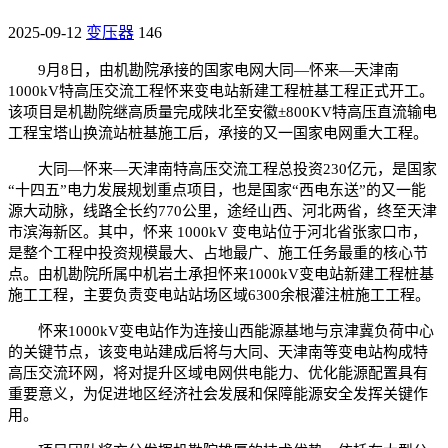
2025-09-12
变压器
146
9月8日，由机勘院承接的国家电网大同—怀来—天津南
1000kV特高压交流工程怀来变电站新建工程桩基工程正式开工。
该项目是机勘院继高质量完成陕北至安徽±800KV特高压直流输电
工程宝塔山换流站桩基施工后，承接的又一国家电网重大工程。
大同—怀来—天津南特高压交流工程总投资230亿元，是国家
“十四五”电力发展规划重点项目，也是国家“西电东送”的又一能
源大动脉，线路全长约770公里，途经山西、河北两省，终至天津
市滨海新区。其中，怀来 1000kV 变电站位于河北省张家口市，
是整个工程中投资规模最大、占地最广、施工任务最重的核心节
点。由机勘院所属中机岩土承担怀来1000kV变电站新建工程桩基
施工工程，主要负责变电站站场区域6300余根灌注桩施工工程。
怀来1000kV变电站作为连接山西能源基地与京津冀负荷中心
的关键节点，该变电站建成后将与大同、天津南等变电站构成特
高压交流环网，将对提升区域电网供电能力、优化能源配置具有
重要意义，为促进地区经济社会发展和保障能源安全发挥关键作
用。