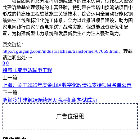
项目团队将充分发挥机勘院雄厚的技术优势，依托在大型公
共建筑地基处理领域的丰富经验，特别是在宝塔山换流站项目中
形成的特高压工程桩基施工关键技术，综合运用全自动智能化钢
筋笼生产线和标准化施工体系，全力以赴推进项目建设，助力国
家电网践行国家 \”西电东送\” 战略实施，促进能源资源优化配
置，为构建新型电力系统和发展新质生产力注入强劲动力。
原文链接：
http://1guigang.com/industrialchain/transformer/87069.html
，转载
请注明出处~~~
0
0
特高压
变电站
输电工程
上一篇
上海：关于2025年度金山区数字化改造拟支持项目名单公示
下一篇
涟钢冷轧硅钢2#连续退火涂层机组热试成功
广告位招租