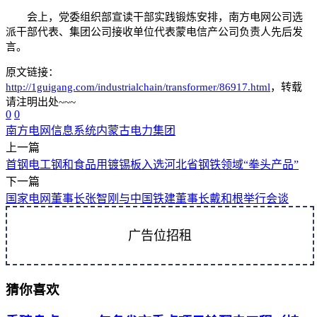
会上，党委组织部宣读干部实践锻炼安排，南方电网公司选
派干部代表、集团公司接收单位代表蒙电信产公司负责人先后发
言。
原文链接：
http://1guigang.com/industrialchain/transformer/86917.html
，转载
请注明出处~~~
0
0
南方电网
信息系统
内蒙古电力集团
上一篇
首钢电工钢和食品用镀锡板入选河北省钢铁领域“拳头产品”
下一篇
国家电网董事长张智刚与中国铁建董事长戴和根举行会谈
广告位招租
猜你喜欢