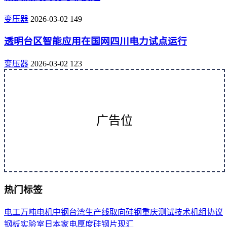
变压器
2026-03-02
149
透明台区智能应用在国网四川电力试点运行
变压器
2026-03-02
123
广告位
热门标签
电工
万吨
电机
中钢
台湾
生产线
取向
硅钢
重庆
测试
技术
机组
协议
钢板
实验室
日本
家电
厚度
硅钢片
现汇