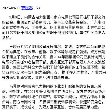
2025-09-11
变压器
153
9月9日，内蒙古电力集团与南方电网公司召开挂职干部交流
座谈会。集团公司党委副书记、董事王晓燕主持会议，广东电网
公司党委副书记、工会主席、职工董事马景伦参会，南方电网公
司11名挂职干部及集团公司挂职干部接收部门、单位相关负责人
参加。
王晓燕介绍了集团公司发展情况，她说，南方电网公司是央
企优秀典范，在改革、创新、数字化等领域走在前列。双方长期
以来建立了良好的合作关系，自2014年起集团公司已累计向南方
电网公司选派93名挂职干部。此次互派干部开启双方人才交流新
篇章，集团公司将全力为挂职干部创造良好的工作生活环境。希
望双方以此次干部挂职为新的起点， 携手在人才共育、产业共兴
等方面实现新突破，共创互利共赢新未来。
马景伦对内蒙古电力集团给予此次挂职锻炼的支持表示感
谢，他指出，在2021年签订战略合作协议后，双方在信息系统建
设、数字治理等领域合作紧密，希望借此契机，双方合作再上新
台阶。南方电网公司11名挂职干部要珍惜机会、快速转变角色，
真抓实干、成长成才，为双方互学互鉴、合作发展贡献力量。