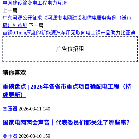
电网建设
输变电工程
电力互济
上一篇
广东河源公开征求《河源市电网建设和供电服务条例（送审
稿）》意见
下一篇
首钢0.1mm厚度的新能源汽车用无取向电工钢产品助力比亚迪
广告位招租
猜你喜欢
重磅盘点 | 2026年各省市重点项目输配电工程（持
续更新）
变压器
2026-03-11
140
国家电网两会声音｜代表委员们都关注了哪些事？
变压器
2026-03-10
159