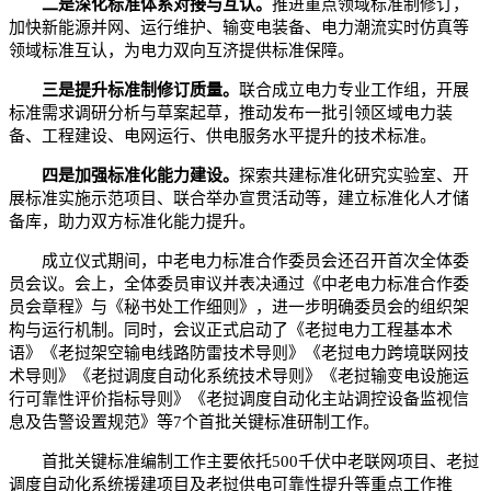
二是深化标准体系对接与互认。
推进重点领域标准制修订，
加快新能源并网、运行维护、输变电装备、电力潮流实时仿真等
领域标准互认，为电力双向互济提供标准保障。
三是提升标准制修订质量。
联合成立电力专业工作组，开展
标准需求调研分析与草案起草，推动发布一批引领区域电力装
备、工程建设、电网运行、供电服务水平提升的技术标准。
四是加强标准化能力建设。
探索共建标准化研究实验室、开
展标准实施示范项目、联合举办宣贯活动等，建立标准化人才储
备库，助力双方标准化能力提升。
成立仪式期间，中老电力标准合作委员会还召开首次全体委
员会议。会上，全体委员审议并表决通过《中老电力标准合作委
员会章程》与《秘书处工作细则》，进一步明确委员会的组织架
构与运行机制。同时，会议正式启动了《老挝电力工程基本术
语》《老挝架空输电线路防雷技术导则》《老挝电力跨境联网技
术导则》《老挝调度自动化系统技术导则》《老挝输变电设施运
行可靠性评价指标导则》《老挝调度自动化主站调控设备监视信
息及告警设置规范》等7个首批关键标准研制工作。
首批关键标准编制工作主要依托500千伏中老联网项目、老挝
调度自动化系统援建项目及老挝供电可靠性提升等重点工作推