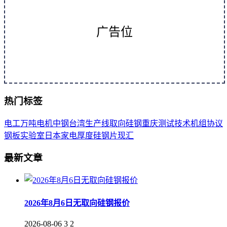
广告位
热门标签
电工
万吨
电机
中钢
台湾
生产线
取向
硅钢
重庆
测试
技术
机组
协议
钢板
实验室
日本
家电
厚度
硅钢片
现汇
最新文章
2026年8月6日无取向硅钢报价
2026-08-06
3
2