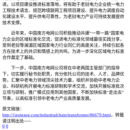
进。以项目建设推进标准落地，将有助于老挝电力企业统一电力
工程技术语言、规范跨境联网工程项目建设、提升电力调度自动
化建设水平、提升供电可靠性，为老挝电力产业可持续发展提供
技术支撑。
近年来，中国南方电网公司积极推动共建“一带一路”国家电
力企业的区域标准化交流，促进电力标准化领域最佳实践分享，
受到老挝等澜湄区域国家电力行业同仁的高度关注，持续引起各
方在技术上的共识和情感上的共鸣，为进一步深化区域电力标准
合作奠定了基础。
下一步，中国南方电网公司将在中老两国主管部门的指导
下，切实履行秘书处职责，充分依托公司的技术、人才、品牌优
势，汇聚中老电力领域顶尖技术力量，组织并协助中老电力企
业、科研机构开展电力标准研制和学术交流，加快开展标准批次
立项与研制，推广模式应用到其他国家，不断加快标准“走出去”
节奏，以高标准引领中老电力产业高质量发展。
原文链接：
http://1guigang.com/industrialchain/transformer/86679.html
，转载
请注明出处~~~
0
0