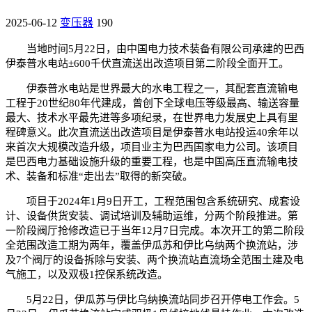
2025-06-12
变压器
190
当地时间5月22日，由中国电力技术装备有限公司承建的巴西
伊泰普水电站±600千伏直流送出改造项目第二阶段全面开工。
伊泰普水电站是世界最大的水电工程之一，其配套直流输电
工程于20世纪80年代建成，曾创下全球电压等级最高、输送容量
最大、技术水平最先进等多项纪录，在世界电力发展史上具有里
程碑意义。此次直流送出改造项目是伊泰普水电站投运40余年以
来首次大规模改造升级，项目业主为巴西国家电力公司。该项目
是巴西电力基础设施升级的重要工程，也是中国高压直流输电技
术、装备和标准“走出去”取得的新突破。
项目于2024年1月9日开工，工程范围包含系统研究、成套设
计、设备供货安装、调试培训及辅助运维，分两个阶段推进。第
一阶段阀厅抢修改造已于当年12月7日完成。本次开工的第二阶段
全范围改造工期为两年，覆盖伊瓜苏和伊比乌纳两个换流站，涉
及7个阀厅的设备拆除与安装、两个换流站直流场全范围土建及电
气施工，以及双极1控保系统改造。
5月22日，伊瓜苏与伊比乌纳换流站同步召开停电工作会。5