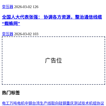
变压器
2026-03-02
126
全国人大代表张强： 协调各方资源，整治通信线缆
“蜘蛛网”
变压器
2026-03-02
103
广告位
热门标签
电工
万吨
电机
中钢
台湾
生产线
取向
硅钢
重庆
测试
技术
机组
协议