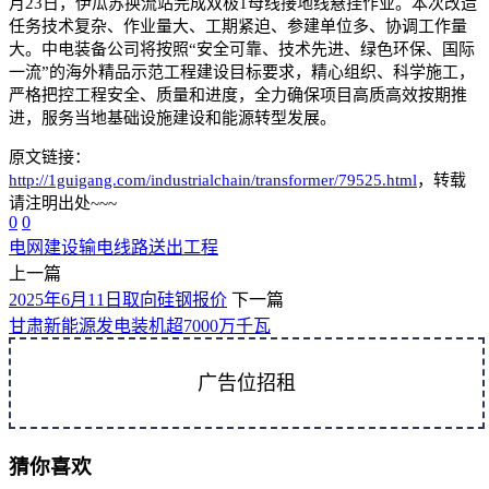
月23日，伊瓜苏换流站完成双极1母线接地线悬挂作业。本次改造
任务技术复杂、作业量大、工期紧迫、参建单位多、协调工作量
大。中电装备公司将按照“安全可靠、技术先进、绿色环保、国际
一流”的海外精品示范工程建设目标要求，精心组织、科学施工，
严格把控工程安全、质量和进度，全力确保项目高质高效按期推
进，服务当地基础设施建设和能源转型发展。
原文链接：
http://1guigang.com/industrialchain/transformer/79525.html
，转载
请注明出处~~~
0
0
电网建设
输电线路
送出工程
上一篇
2025年6月11日取向硅钢报价
下一篇
甘肃新能源发电装机超7000万千瓦
广告位招租
猜你喜欢